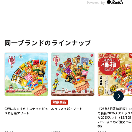
同一ブランドのラインナップ
GWにおすすめ！スナックどっ
あまじょっぱアソート
【26年5月賞味期限】
さり行楽アソート
の福箱2026★スナック
り20袋入り！（12月25
23:59までのご注文で
荷）