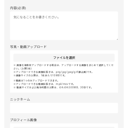
内容(必須)
写真・動画アップロード
ファイルを選択
画像を複数枚アップロードする場合は、アップロードする画像をまとめて選択してくだ
さい。(上限5枚)
アップロードできる画像拡張子は、png/jpg/jpeg/gif(静止画)です。
画像サイズの上限は、1枚あたり10MBです。
動画は1つのみアップロードできます。
アップロードできる動画拡張子は、mp4/movです。
動画サイズおよび再生時間の上限は、それぞれ500MB、30秒です。
ニックネーム
プロフィール画像