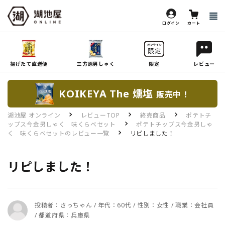
ログイン
カート
揚げたて直送便
三方原男しゃく
限定
レビュー
KOIKEYA The 燻塩
販売中！
湖池屋 オンライン
レビューTOP
終売商品
ポテトチ
ップス今金男しゃく 味くらべセット
ポテトチップス今金男しゃ
く 味くらべセットのレビュー一覧
リピしました！
リピしました！
投稿者：さっちゃん / 年代：60代 / 性別：女性 / 職業：会社員
/ 都道府県：兵庫県