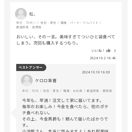
松、
年代 : 70代～
性別 : 男性
職業 : パート・アルバイト
都道府県 : 長野県
おいしい、その一言。美味すぎてついひと袋食べて
しまう。次回も購入するつもり。
いいね！
3
2024.10.2 16:46
ベストアンサー
2024.10.10 16:03
ケロロ軍曹
年代 : 50代
性別 : 男性
職業 : 会社員
都道府県 : 愛知県
今年も、早速！注文して家に届いてます。

毎年のお楽しみ！今金を食べたら、他のポテ
チ食べれない。

その上、今金男爵も！頼んで届いたばかりで
す。

小池屋さん、本当に怨みますよ！あれ程美味