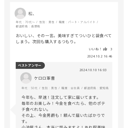
松、
年代 : 70代～
性別 : 男性
職業 : パート・アルバイト
都道府県 : 長野県
おいしい、その一言。美味すぎてついひと袋食べて
しまう。次回も購入するつもり。
いいね！
3
2024.10.2 16:46
ベストアンサー
2024.10.10 16:03
ケロロ軍曹
年代 : 50代
性別 : 男性
職業 : 会社員
都道府県 : 愛知県
今年も、早速！注文して家に届いてます。

毎年のお楽しみ！今金を食べたら、他のポテ
チ食べれない。

その上、今金男爵も！頼んで届いたばかりで
す。

小池屋さん、本当に怨みますよ！あれ程美味