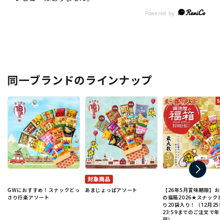
同一ブランドのラインナップ
GWにおすすめ！スナックどっ
あまじょっぱアソート
【26年5月賞味期限】
さり行楽アソート
の福箱2026★スナック
り20袋入り！（12月25
23:59までのご注文で
荷）