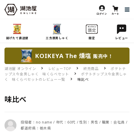
ログイン
カート
揚げたて直送便
三方原男しゃく
限定
レビュー
KOIKEYA The 燻塩
販売中！
湖池屋 オンライン
レビューTOP
終売商品
ポテトチ
ップス今金男しゃく 味くらべセット
ポテトチップス今金男しゃ
く 味くらべセットのレビュー一覧
味比べ
味比べ
投稿者：no name / 年代：60代 / 性別：男性 / 職業：会社員 /
都道府県：栃木県