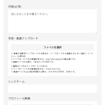
内容(必須)
写真・動画アップロード
ファイルを選択
画像を複数枚アップロードする場合は、アップロードする画像をまとめて選択してくだ
さい。(上限5枚)
アップロードできる画像拡張子は、png/jpg/jpeg/gif(静止画)です。
画像サイズの上限は、1枚あたり10MBです。
動画は1つのみアップロードできます。
アップロードできる動画拡張子は、mp4/movです。
動画サイズおよび再生時間の上限は、それぞれ500MB、30秒です。
ニックネーム
プロフィール画像