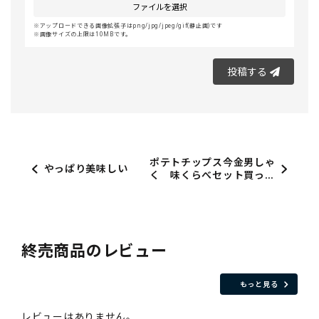
ファイルを選択
アップロードできる画像拡張子はpng/jpg/jpeg/gif(静止画)です
画像サイズの上限は10MBです。
投稿する
ポテトチップス今金男しゃ
やっぱり美味しい
く 味くらべセット買った
感想
終売商品のレビュー
もっと見る