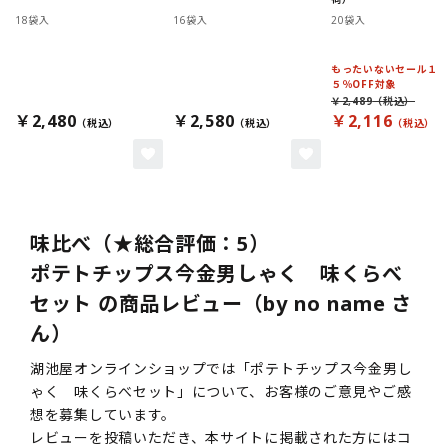
18袋入
16袋入
20袋入
もったいないセール１
５％OFF対象
￥2,489
￥2,480
￥2,580
￥2,116
味比べ（★総合評価：5）
ポテトチップス今金男しゃく 味くらべ
セット の商品レビュー（by no name さ
ん）
湖池屋オンラインショップでは「ポテトチップス今金男し
ゃく 味くらべセット」について、お客様のご意見やご感
想を募集しています。
レビューを投稿いただき、本サイトに掲載された方にはコ