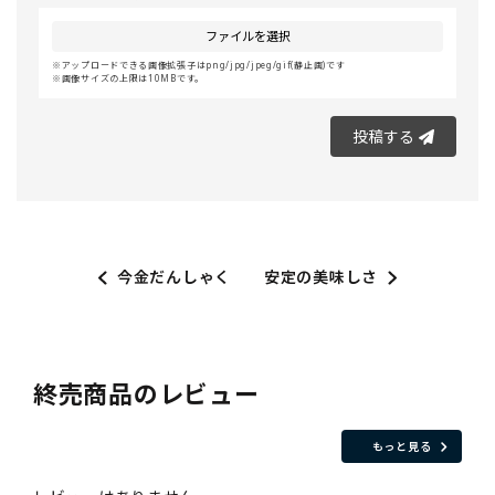
ファイルを選択
アップロードできる画像拡張子はpng/jpg/jpeg/gif(静止画)です
画像サイズの上限は10MBです。
投稿する
今金だんしゃく
安定の美味しさ
終売商品のレビュー
もっと見る