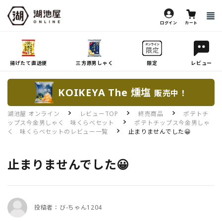
ログイン
カート
揚げたて直送便
三方原男しゃく
限定
レビュー
KOIKEYA The 燻塩
販売中！
湖池屋 オンライン
レビューTOP
終売商品
ポテトチ
ップス今金男しゃく 味くらべセット
ポテトチップス今金男しゃ
く 味くらべセットのレビュー一覧
止まりませんでした😀
止まりませんでした😀
投稿者：び-ちゃん1204