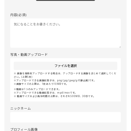
内容(必須)
写真・動画アップロード
ファイルを選択
画像を複数枚アップロードする場合は、アップロードする画像をまとめて選択してくだ
さい。(上限5枚)
アップロードできる画像拡張子は、png/jpg/jpeg/gif(静止画)です。
画像サイズの上限は、1枚あたり10MBです。
動画は1つのみアップロードできます。
アップロードできる動画拡張子は、mp4/movです。
動画サイズおよび再生時間の上限は、それぞれ500MB、30秒です。
ニックネーム
プロフィール画像