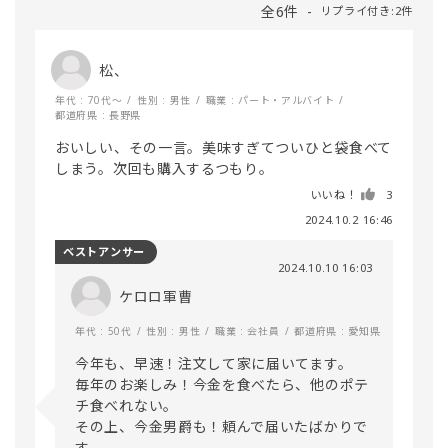
全6件
リプライ付き:2件
松、
年代 : 70代～
性別 : 男性
職業 : パート・アルバイト
都道府県 : 長野県
おいしい、その一言。美味すぎてついひと袋食べて
しまう。次回も購入するつもり。
いいね！
3
2024.10.2 16:46
ベストアンサー
2024.10.10 16:03
ケロロ軍曹
年代 : 50代
性別 : 男性
職業 : 会社員
都道府県 : 愛知県
今年も、早速！注文して家に届いてます。

毎年のお楽しみ！今金を食べたら、他のポテ
チ食べれない。

その上、今金男爵も！頼んで届いたばかりで
す。
