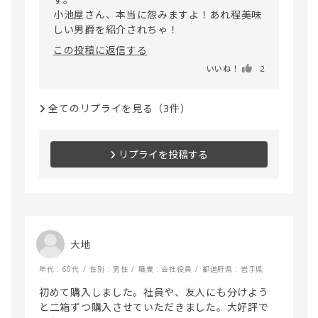
小池屋さん、本当に怨みますよ！あれ程美味
この投稿に返信する
いいね！
2
全てのリプライを見る（3件）
リプライを投稿する
大地
年代 : 60代
性別 : 男性
職業 : 会社役員
都道府県 : 岩手県
初めて購入しました。社員や、友人にも分けよう
と二箱ずつ購入させていただきました。大好評で