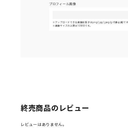
プロフィール画像
アップロードできる画像拡張子はpng/jpg/jpeg/gif(静止画)で
画像サイズの上限は10MBです。
終売商品のレビュー