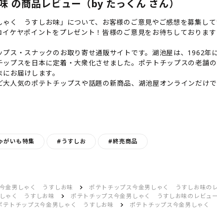
 の商品レビュー（by たっくん さん）
しゃく うすしお味」について、お客様のご意見やご感想を募集して
コイケヤポイントをプレゼント！皆様のご意見をお待ちしております
プス・スナックのお取り寄せ通販サイトです。湖池屋は、1962年に
チップスを日本に定着・大衆化させました。ポテトチップスの老舗の
まにお届けします。
ど大人気のポテトチップスや話題の新商品、湖池屋オンラインだけで
ゃがいも特集
#うすしお
#終売商品
今金男しゃく うすしお味
ポテトチップス今金男しゃく うすしお味の
しゃく うすしお味
ポテトチップス今金男しゃく うすしお味のレビュ
ポテトチップス今金男しゃく うすしお味
ポテトチップス今金男しゃく 