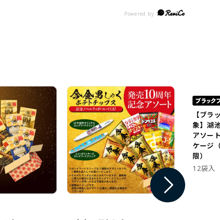
【ブラ
象】湖
アソー
ケージ（
限）
12袋入