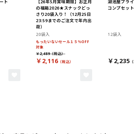
ート
【26年5月賞味期限】お正月
湖池屋プラ
の福箱2026★スナックどっ
コンプセット 
さり20袋入り！（12月25日
23:59までのご注文で年内出
荷）
20袋入
12袋入
もったいないセール１５％OFF
対象
￥2,489
￥2,116
￥2,235