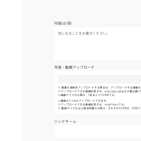
内容(必須)
写真・動画アップロード
画像を複数枚アップロードする場合は、アップロードする画像をま
アップロードできる画像拡張子は、png/jpg/jpeg/gif(静止画)
画像サイズの上限は、1枚あたり10MBです。
動画は1つのみアップロードできます。
アップロードできる動画拡張子は、mp4/movです。
動画サイズおよび再生時間の上限は、それぞれ500MB、30秒で
ニックネーム