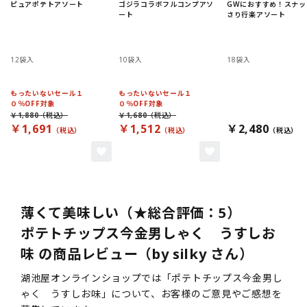
ピュアポテトアソート
ゴジラコラボフルコンプアソ
GWにおすすめ！スナッ
ート
さり行楽アソート
12袋入
10袋入
18袋入
もったいないセール１
もったいないセール１
０％OFF対象
０％OFF対象
￥1,880
￥1,680
￥1,691
￥1,512
￥2,480
薄くて美味しい（★総合評価：5）
ポテトチップス今金男しゃく うすしお
味 の商品レビュー（by silky さん）
湖池屋オンラインショップでは「ポテトチップス今金男し
ゃく うすしお味」について、お客様のご意見やご感想を