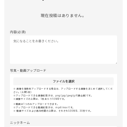
現在投稿はありません。
内容(必須)
写真・動画アップロード
ファイルを選択
画像を複数枚アップロードする場合は、アップロードする画像をまとめて選択してくだ
さい。(上限5枚)
アップロードできる画像拡張子は、png/jpg/jpeg/gif(静止画)です。
画像サイズの上限は、1枚あたり10MBです。
動画は1つのみアップロードできます。
アップロードできる動画拡張子は、mp4/movです。
動画サイズおよび再生時間の上限は、それぞれ500MB、30秒です。
ニックネーム