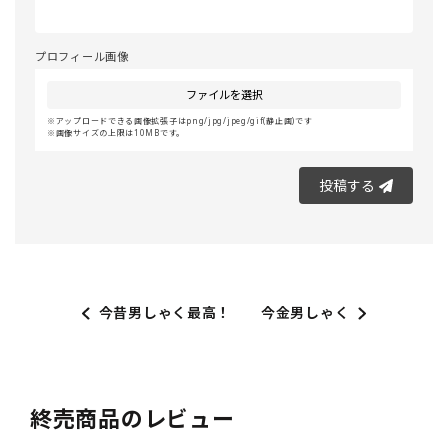
プロフィール画像
ファイルを選択
アップロードできる画像拡張子はpng/jpg/jpeg/gif(静止画)です
画像サイズの上限は10MBです。
投稿する
今昔男しゃく最高！
今金男しゃく
終売商品のレビュー