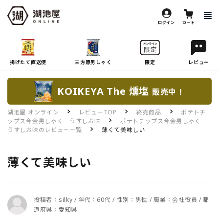
ログイン
カート
揚げたて直送便
三方原男しゃく
限定
レビュー
KOIKEYA The 燻塩
販売中！
湖池屋 オンライン
レビューTOP
終売商品
ポテトチ
ップス今金男しゃく うすしお味
ポテトチップス今金男しゃく
うすしお味のレビュー一覧
薄くて美味しい
薄くて美味しい
投稿者：silky / 年代：60代 / 性別：男性 / 職業：会社役員 / 都
道府県：愛知県