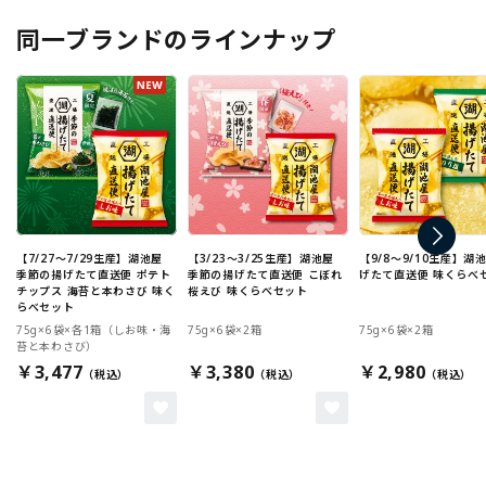
同一ブランドのラインナップ
【7/27～7/29生産】湖池屋
【3/23～3/25生産】湖池屋
【9/8～9/10生産】湖
季節の揚げたて直送便 ポテト
季節の揚げたて直送便 こぼれ
げたて直送便 味くらべ
チップス 海苔と本わさび 味く
桜えび 味くらべセット
らべセット
75g×6袋×各1箱（しお味・海
75g×6袋×2箱
75g×6袋×2箱
苔と本わさび）
￥3,477
￥3,380
￥2,980