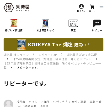
ログイン
カート
揚げたて直送便
三方原男しゃく
限定
レビュー
KOIKEYA The 燻塩
販売中！
湖池屋 オンライン
レビューTOP
湖池屋揚げたて直送便
【25年夏頃再開予定】湖池屋工場直送便 味くらべセット
【25年夏頃再開予定】湖池屋工場直送便 味くらべセットのレビュー一
覧
リピーターです。
リピーターです。
投稿者：ハイジ！ / 年代：50代 / 性別：女性 / 職業：専業主婦
(夫) / 都道府県：埼玉県