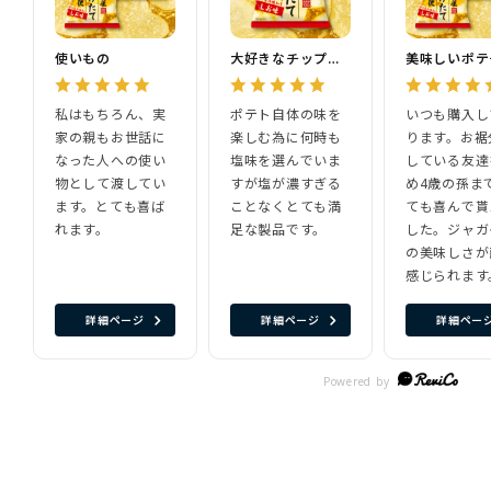
使いもの
大好きなチップスです
美味しいポテ
私はもちろん、実
ポテト自体の味を
いつも購入し
家の親もお世話に
楽しむ為に何時も
ります。お裾
なった人への使い
塩味を選んでいま
している友達
物として渡してい
すが塩が濃すぎる
め4歳の孫ま
ます。とても喜ば
ことなくとても満
ても喜んで貰
れます。
足な製品です。
した。ジャガ
の美味しさが
感じられます
詳細ページ
詳細ページ
詳細ペー