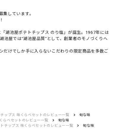
募集しています。
！
「湖池屋ポテトチップス のり塩」が誕生。1967年には
湖池屋では“湖池屋品質”として、創業者のモノづくりへ
インだけでしか手に入らないこだわりの限定商品を多数ご
トチップス 味くらべセットのレビュー一覧
旬な味
味くらべセットのレビュー一覧
旬な味
テトチップス 味くらべセットのレビュー一覧
旬な味