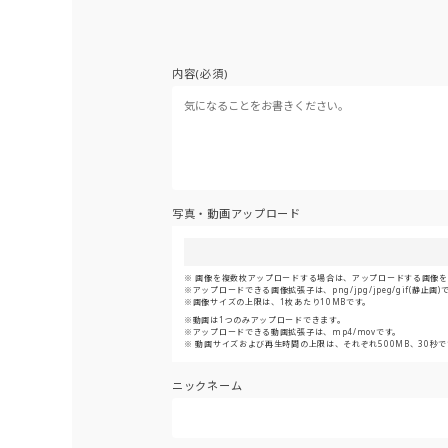
内容(必須)
写真・動画アップロード
画像を複数枚アップロードする場合は、アップロードする画像をま
アップロードできる画像拡張子は、png/jpg/jpeg/gif(静止画)
画像サイズの上限は、1枚あたり10MBです。
動画は1つのみアップロードできます。
アップロードできる動画拡張子は、mp4/movです。
動画サイズおよび再生時間の上限は、それぞれ500MB、30秒で
ニックネーム