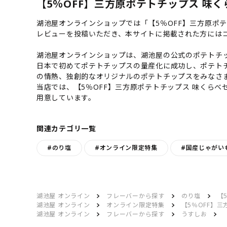
【5％OFF】三方原ポテトチップス 味く
湖池屋オンラインショップでは「【5％OFF】三方原ポ
レビューを投稿いただき、本サイトに掲載された方には
湖池屋オンラインショップは、湖池屋の公式のポテトチッ
日本で初めてポテトチップスの量産化に成功し、ポテト
の情熱、独創的なオリジナルのポテトチップスをみなさ
当店では、【5％OFF】三方原ポテトチップス 味くら
用意しています。
関連カテゴリ一覧
#のり塩
#オンライン限定特集
#国産じゃがい
湖池屋 オンライン
フレーバーから探す
のり塩
【
湖池屋 オンライン
オンライン限定特集
【5％OFF】
湖池屋 オンライン
フレーバーから探す
うすしお