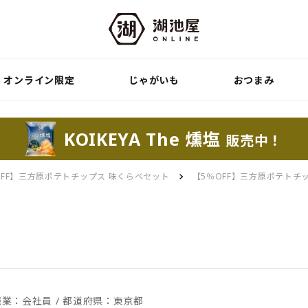
オンライン限定
じゃがいも
おつまみ
KOIKEYA The 燻塩
販売中！
OFF】三方原ポテトチップス 味くらべセット
【5％OFF】三方原ポテトチ
 職業：会社員 / 都道府県：東京都