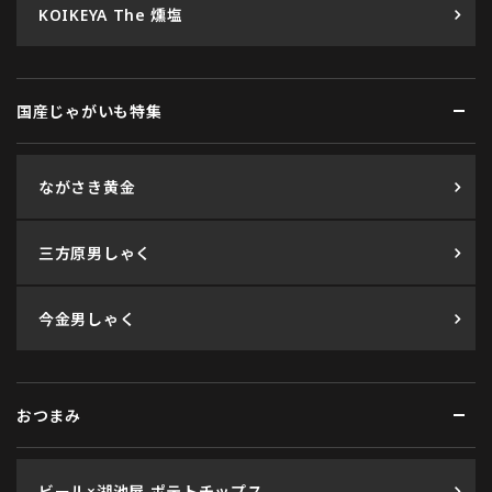
KOIKEYA The 燻塩
国産じゃがいも特集
ながさき黄金
三方原男しゃく
今金男しゃく
おつまみ
ビール×湖池屋 ポテトチップス