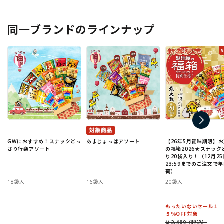
同一ブランドのラインナップ
GWにおすすめ！スナックどっ
あまじょっぱアソート
【26年5月賞味期限】
さり行楽アソート
の福箱2026★スナック
り20袋入り！（12月25
23:59までのご注文で
荷）
18袋入
16袋入
20袋入
もったいないセール１
５％OFF対象
￥2,489