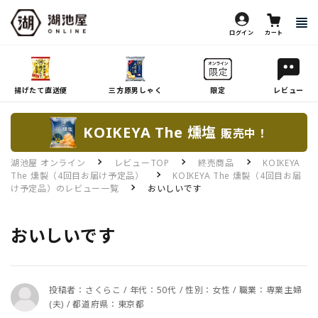
ログイン
カート
揚げたて直送便
三方原男しゃく
限定
レビュー
KOIKEYA The 燻塩
販売中！
湖池屋 オンライン
レビューTOP
終売商品
KOIKEYA
The 燻製（4回目お届け予定品）
KOIKEYA The 燻製（4回目お届
け予定品）のレビュー一覧
おいしいです
おいしいです
投稿者：さくらこ / 年代：50代 / 性別：女性 / 職業：専業主婦
(夫) / 都道府県：東京都