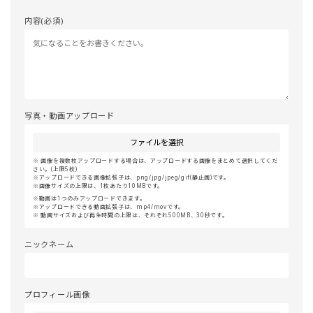
内容(必須)
写真・動画アップロード
ファイルを選択
画像を複数枚アップロードする場合は、アップロードする画像をまとめて選択してくだ
さい。(上限5枚)
アップロードできる画像拡張子は、png/jpg/jpeg/gif(静止画)です。
画像サイズの上限は、1枚あたり10MBです。
動画は1つのみアップロードできます。
アップロードできる動画拡張子は、mp4/movです。
動画サイズおよび再生時間の上限は、それぞれ500MB、30秒です。
ニックネーム
プロフィール画像