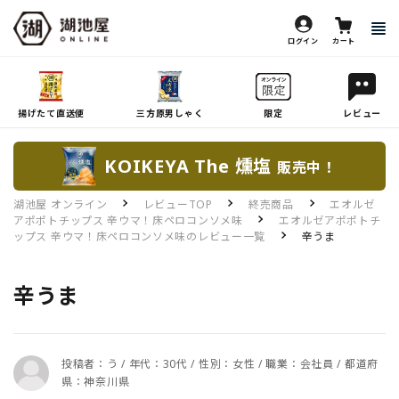
ログイン
カート
揚げたて直送便
三方原男しゃく
限定
レビュー
KOIKEYA The 燻塩
販売中！
湖池屋 オンライン
レビューTOP
終売商品
エオルゼ
アポポトチップス 辛ウマ！床ペロコンソメ味
エオルゼアポポトチ
ップス 辛ウマ！床ペロコンソメ味のレビュー一覧
辛うま
辛うま
投稿者：う / 年代：30代 / 性別：女性 / 職業：会社員 / 都道府
県：神奈川県