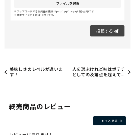
ファイルを選択
アップロードできる画像拡張子はpng/jpg/jpeg/gif(静止画)です
画像サイズの上限は10MBです。
投稿する
美味しさのレベルが違いま
人を選ぶけれど味はポテチ
す！
としての及第点を超えてい
る
終売商品のレビュー
もっと見る