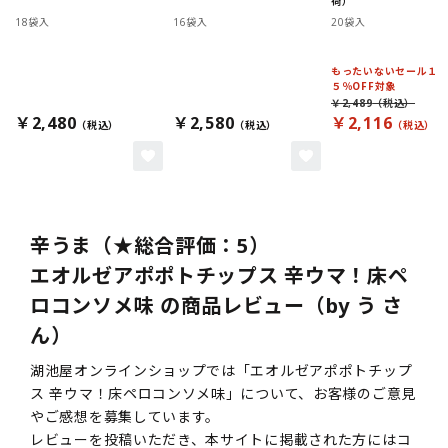
荷）
18袋入
16袋入
20袋入
もったいないセール１
５％OFF対象
￥2,489
￥2,480
￥2,580
￥2,116
辛うま（★総合評価：5）
エオルゼアポポトチップス 辛ウマ！床ペ
ロコンソメ味 の商品レビュー（by う さ
ん）
湖池屋オンラインショップでは「エオルゼアポポトチップ
ス 辛ウマ！床ペロコンソメ味」について、お客様のご意見
やご感想を募集しています。
レビューを投稿いただき、本サイトに掲載された方にはコ