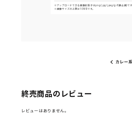
アップロードできる画像拡張子はpng/jpg/jpeg/gif(静止画)で
画像サイズの上限は10MBです。
カレー
終売商品のレビュー