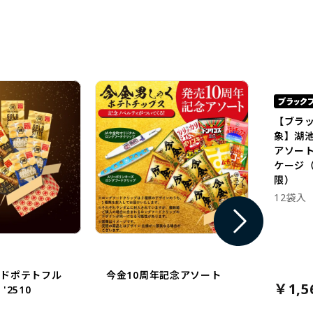
【ブラ
象】湖
アソー
ケージ（
限）
12袋入
イドポテトフル
今金10周年記念アソート
￥1,5
'2510