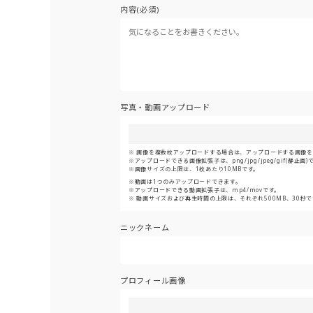
内容(必須)
写真・動画アップロード
画像を複数枚アップロードする場合は、アップロードする画像をま
アップロードできる画像拡張子は、png/jpg/jpeg/gif(静止画)
画像サイズの上限は、1枚あたり10MBです。
動画は1つのみアップロードできます。
アップロードできる動画拡張子は、mp4/movです。
動画サイズおよび再生時間の上限は、それぞれ500MB、30秒で
ニックネーム
プロフィール画像