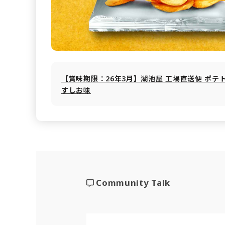
【賞味期限：26年3月】湖池屋 工場直送便 ポテ
すしお味
Community Talk