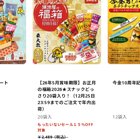
ート
【26年5月賞味期限】お正月
今金10周年
の福箱2026★スナックどっ
さり20袋入り！（12月25日
23:59までのご注文で年内出
荷）
20袋入
12袋入
もったいないセール１５％OFF
対象
￥2,489