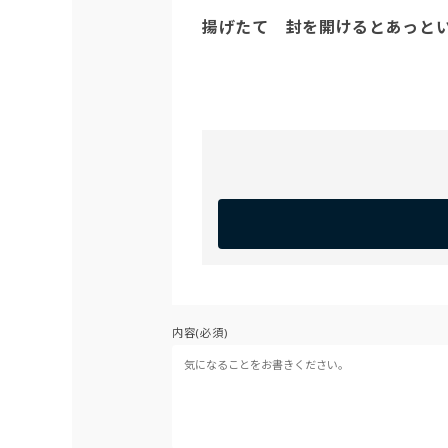
揚げたて　封を開けるとあっと
内容(必須)