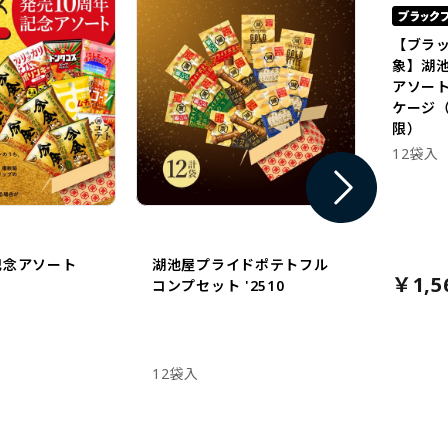
【ブラ
象】湖
アソー
ケージ（
限）
12袋入
記念アソート
湖池屋プライドポテトフル
￥1,5
コンプセット '2510
12袋入