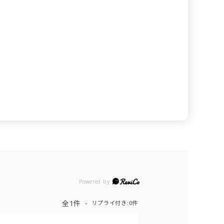
Powered by
全1件
リプライ付き:0件