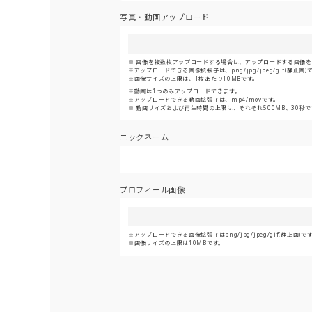
写真・動画アップロード
画像を複数枚アップロードする場合は、アップロードする画像をま
アップロードできる画像拡張子は、png/jpg/jpeg/gif(静止画)
画像サイズの上限は、1枚あたり10MBです。
動画は1つのみアップロードできます。
アップロードできる動画拡張子は、mp4/movです。
動画サイズおよび再生時間の上限は、それぞれ500MB、30秒で
ニックネーム
プロフィール画像
アップロードできる画像拡張子はpng/jpg/jpeg/gif(静止画)で
画像サイズの上限は10MBです。