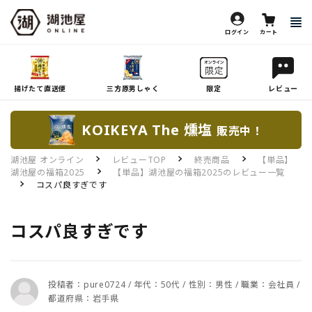
ログイン
カート
揚げたて直送便
三方原男しゃく
限定
レビュー
KOIKEYA The 燻塩
販売中！
湖池屋 オンライン
レビューTOP
終売商品
【単品】
湖池屋の福箱2025
【単品】湖池屋の福箱2025のレビュー一覧
コスパ良すぎです
コスパ良すぎです
投稿者：pure0724 / 年代：50代 / 性別：男性 / 職業：会社員 /
都道府県：岩手県