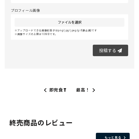
プロフィール画像
ファイルを選択
アップロードできる画像拡張子はpng/jpg/jpeg/gif(静止画)です
画像サイズの上限は10MBです。
投稿する
即完食❣
最高！
終売商品のレビュー
もっと見る