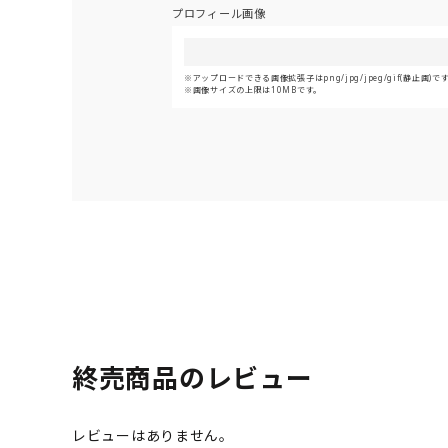
プロフィール画像
アップロードできる画像拡張子はpng/jpg/jpeg/gif(静止画)で
画像サイズの上限は10MBです。
終売商品のレビュー