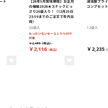
ート
【26年5月賞味期限】お正月
湖池屋プラ
の福箱2026★スナックどっ
コンプセット 
さり20袋入り！（12月25日
23:59までのご注文で年内出
荷）
20袋入
12袋入
もったいないセール１５％OFF
対象
￥2,489
￥2,116
￥2,235