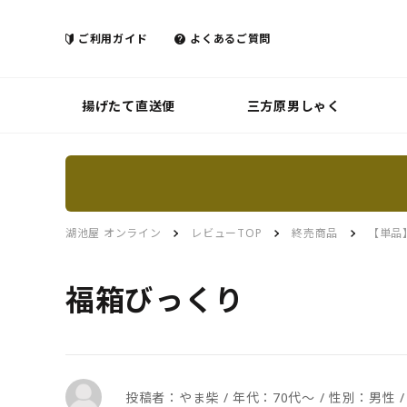
ご利用ガイド
よくあるご質問
揚げたて直送便
三方原男しゃく
湖池屋 オンライン
レビューTOP
終売商品
【単品
福箱びっくり
投稿者：やま柴 / 年代：70代～ / 性別：男性