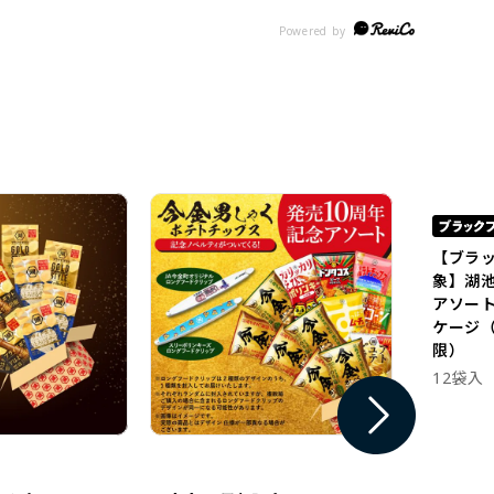
【ブラ
象】湖
アソー
ケージ（
限）
12袋入