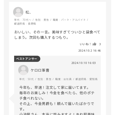
松、
年代 : 70代～
性別 : 男性
職業 : パート・アルバイト
都道府県 : 長野県
おいしい、その一言。美味すぎてついひと袋食べて
しまう。次回も購入するつもり。
いいね！
3
2024.10.2 16:46
ベストアンサー
2024.10.10 16:03
ケロロ軍曹
年代 : 50代
性別 : 男性
職業 : 会社員
都道府県 : 愛知県
今年も、早速！注文して家に届いてます。

毎年のお楽しみ！今金を食べたら、他のポテ
チ食べれない。

その上、今金男爵も！頼んで届いたばかりで
す。

小池屋さん、本当に怨みますよ！あれ程美味