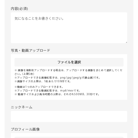
内容(必須)
写真・動画アップロード
ファイルを選択
画像を複数枚アップロードする場合は、アップロードする画像をまとめて選択してくだ
さい。(上限5枚)
アップロードできる画像拡張子は、png/jpg/jpeg/gif(静止画)です。
画像サイズの上限は、1枚あたり10MBです。
動画は1つのみアップロードできます。
アップロードできる動画拡張子は、mp4/movです。
動画サイズおよび再生時間の上限は、それぞれ500MB、30秒です。
ニックネーム
プロフィール画像