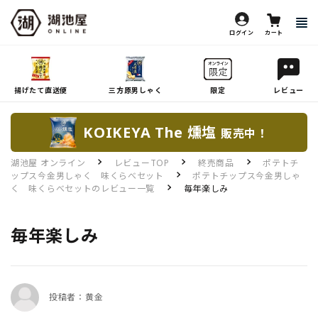
ログイン
カート
揚げたて直送便
三方原男しゃく
限定
レビュー
KOIKEYA The 燻塩
販売中！
湖池屋 オンライン
レビューTOP
終売商品
ポテトチ
ップス今金男しゃく 味くらべセット
ポテトチップス今金男しゃ
く 味くらべセットのレビュー一覧
毎年楽しみ
毎年楽しみ
投稿者：黄金