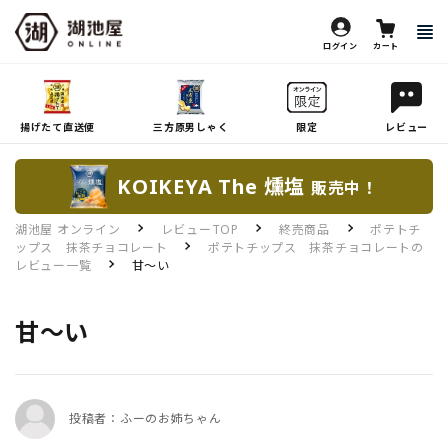
ログイン
カート
揚げたて直送便
三方原男しゃく
限定
レビュー
KOIKEYA The 燻塩
販売中！
湖池屋 オンライン
レビューTOP
終売商品
ポテトチ
ップス 抹茶チョコレート
ポテトチップス 抹茶チョコレートの
レビュー一覧
甘～い
甘～い
投稿者：ふーのお姉ちゃん