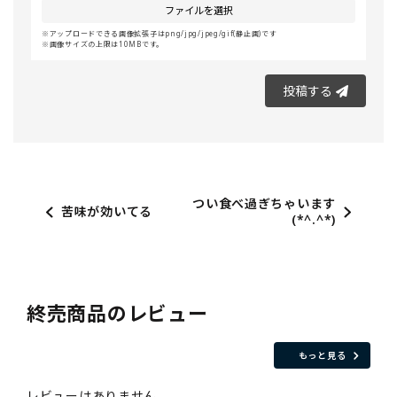
ファイルを選択
アップロードできる画像拡張子はpng/jpg/jpeg/gif(静止画)です
画像サイズの上限は10MBです。
投稿する
つい食べ過ぎちゃいます
苦味が効いてる
(*^.^*)
終売商品のレビュー
もっと見る