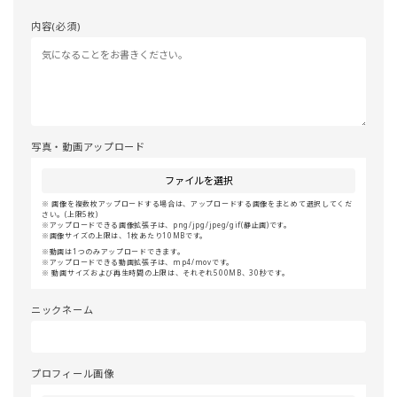
内容(必須)
写真・動画アップロード
ファイルを選択
画像を複数枚アップロードする場合は、アップロードする画像をまとめて選択してくだ
さい。(上限5枚)
アップロードできる画像拡張子は、png/jpg/jpeg/gif(静止画)です。
画像サイズの上限は、1枚あたり10MBです。
動画は1つのみアップロードできます。
アップロードできる動画拡張子は、mp4/movです。
動画サイズおよび再生時間の上限は、それぞれ500MB、30秒です。
ニックネーム
プロフィール画像