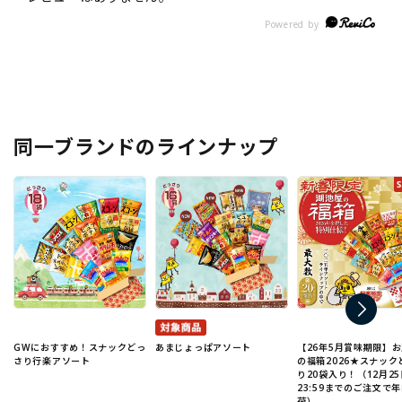
同一ブランドのラインナップ
GWにおすすめ！スナックどっ
あまじょっぱアソート
【26年5月賞味期限】
さり行楽アソート
の福箱2026★スナック
り20袋入り！（12月25
23:59までのご注文で
荷）