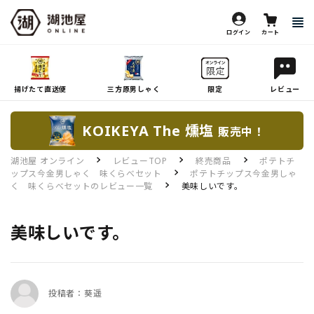
ログイン
カート
揚げたて直送便
三方原男しゃく
限定
レビュー
KOIKEYA The 燻塩
販売中！
湖池屋 オンライン
レビューTOP
終売商品
ポテトチ
ップス今金男しゃく 味くらべセット
ポテトチップス今金男しゃ
く 味くらべセットのレビュー一覧
美味しいです。
美味しいです。
投稿者：葵遥