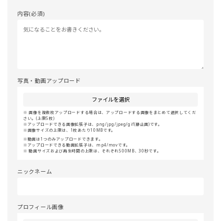
内容(必須)
写真・動画アップロード
ファイルを選択
画像を複数枚アップロードする場合は、アップロードする画像をまとめて選択してくだ
さい。(上限5枚)
アップロードできる画像拡張子は、png/jpg/jpeg/gif(静止画)です。
画像サイズの上限は、1枚あたり10MBです。
動画は1つのみアップロードできます。
アップロードできる動画拡張子は、mp4/movです。
動画サイズおよび再生時間の上限は、それぞれ500MB、30秒です。
ニックネーム
プロフィール画像