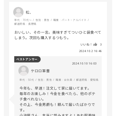
松、
年代 : 70代～
性別 : 男性
職業 : パート・アルバイト
都道府県 : 長野県
おいしい、その一言。美味すぎてついひと袋食べて
しまう。次回も購入するつもり。
いいね！
3
2024.10.2 16:46
ベストアンサー
2024.10.10 16:03
ケロロ軍曹
年代 : 50代
性別 : 男性
職業 : 会社員
都道府県 : 愛知県
今年も、早速！注文して家に届いてます。

毎年のお楽しみ！今金を食べたら、他のポテ
チ食べれない。

その上、今金男爵も！頼んで届いたばかりで
す。

小池屋さん、本当に怨みますよ！あれ程美味