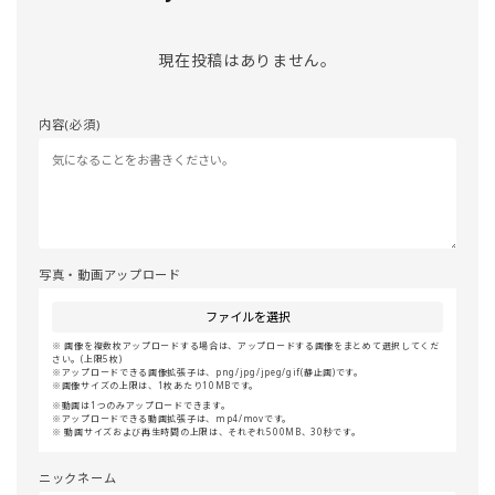
現在投稿はありません。
内容(必須)
写真・動画アップロード
ファイルを選択
画像を複数枚アップロードする場合は、アップロードする画像をまとめて選択してくだ
さい。(上限5枚)
アップロードできる画像拡張子は、png/jpg/jpeg/gif(静止画)です。
画像サイズの上限は、1枚あたり10MBです。
動画は1つのみアップロードできます。
アップロードできる動画拡張子は、mp4/movです。
動画サイズおよび再生時間の上限は、それぞれ500MB、30秒です。
ニックネーム