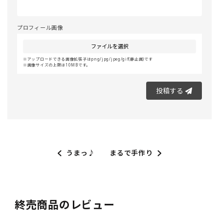
プロフィール画像
ファイルを選択
アップロードできる画像拡張子はpng/jpg/jpeg/gif(静止画)です
画像サイズの上限は10MBです。
投稿する
うまっ♪
まるで手作り
終売商品のレビュー