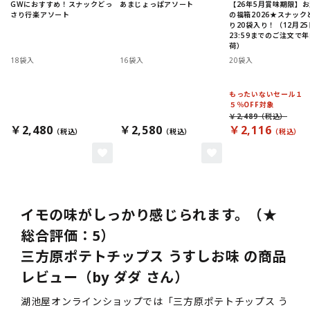
GWにおすすめ！スナックどっ
あまじょっぱアソート
【26年5月賞味期限】
さり行楽アソート
の福箱2026★スナック
り20袋入り！（12月25
23:59までのご注文で
荷）
18袋入
16袋入
20袋入
もったいないセール１
５％OFF対象
￥2,489
￥2,480
￥2,580
￥2,116
イモの味がしっかり感じられます。（★
総合評価：5）
三方原ポテトチップス うすしお味 の商品
レビュー（by ダダ さん）
湖池屋オンラインショップでは「三方原ポテトチップス う