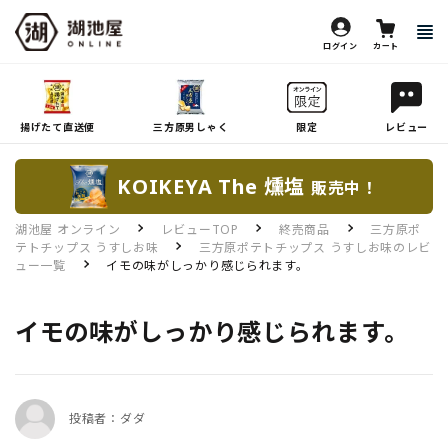
ログイン
カート
揚げたて直送便
三方原男しゃく
限定
レビュー
KOIKEYA The 燻塩
販売中！
湖池屋 オンライン
レビューTOP
終売商品
三方原ポ
テトチップス うすしお味
三方原ポテトチップス うすしお味のレビ
ュー一覧
イモの味がしっかり感じられます。
イモの味がしっかり感じられます。
投稿者：ダダ