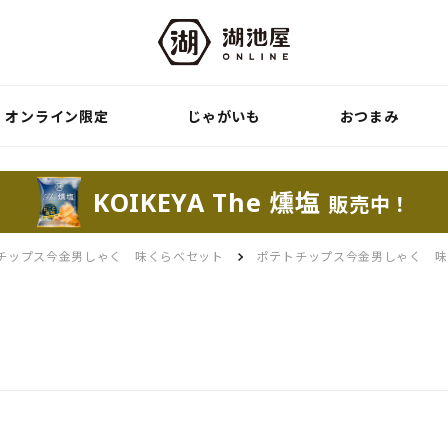
オンライン限定
じゃがいも
おつまみ
KOIKEYA The 燻塩
販売中！
チップス今金男しゃく 味くらべセット
ポテトチップス今金男しゃく 味