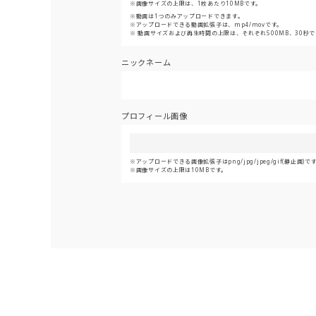
画像サイズの上限は、1枚あたり10MBです。
動画は1つのみアップロードできます。
アップロードできる動画拡張子は、mp4/movです。
動画サイズおよび再生時間の上限は、それぞれ500MB、30秒で
ニックネーム
プロフィール画像
アップロードできる画像拡張子はpng/jpg/jpeg/gif(静止画)で
画像サイズの上限は10MBです。