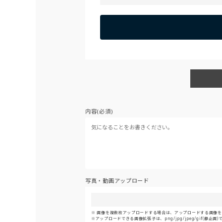
内容(必須)
写真・動画アップロード
画像を複数枚アップロードする場合は、アップロードする画像をま
アップロードできる画像拡張子は、png/jpg/jpeg/gif(静止画)