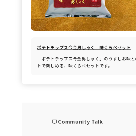
ポテトチップス今金男しゃく 味くらべセット
「ポテトチップス今金男しゃく」のうすしお味と
トで楽しめる、味くらべセットです。
Community Talk