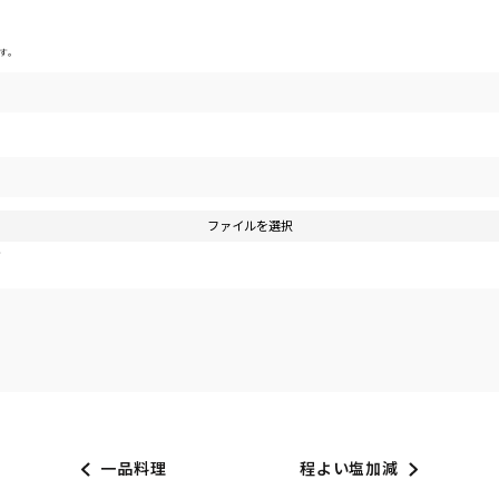
す。
ファイルを選択
す
一品料理
程よい塩加減