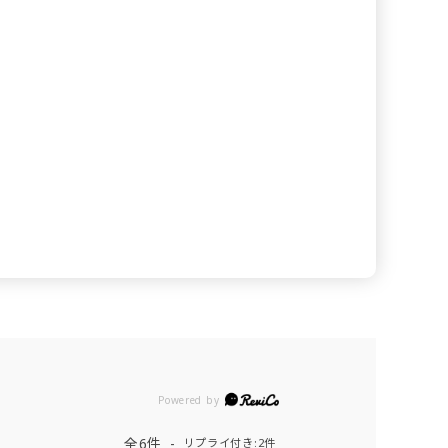
Powered by
全6件
リプライ付き:2件