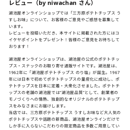
レビュー（by niwachan さん）
湖池屋オンラインショップでは「三方原ポテトチップス う
すしお味」について、お客様のご意見やご感想を募集して
います。
レビューを投稿いただき、本サイトに掲載された方にはコ
イケヤポイントをプレゼント！皆様のご意見をお待ちして
おります！
湖池屋オンラインショップは、湖池屋の公式のポテトチッ
プス・スナックのお取り寄せ通販サイトです。湖池屋は、
1962年に「湖池屋ポテトチップス のり塩」が誕生。1967
年には日本で初めてポテトチップスの量産化に成功し、ポ
テトチップスを日本に定着・大衆化させました。ポテトチ
ップスの老舗の湖池屋では“湖池屋品質”として、創業者の
モノづくりへの情熱、独創的なオリジナルのポテトチップ
スをみなさまにお届けします。
当店では、三方原ポテトチップス うすしお味など大人気の
ポテトチップスや話題の新商品、湖池屋オンラインだけで
しか手に入らないこだわりの限定商品を多数ご用意してい