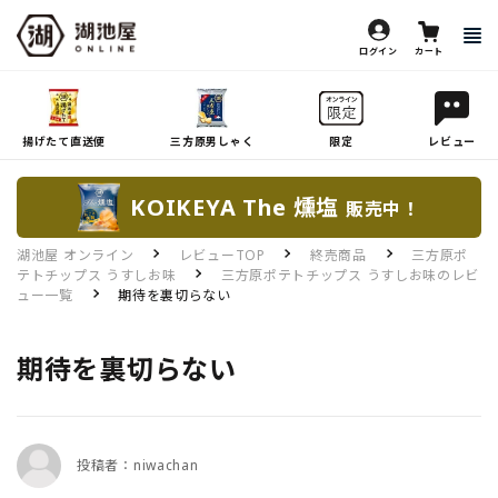
ログイン
カート
揚げたて直送便
三方原男しゃく
限定
レビュー
KOIKEYA The 燻塩
販売中！
湖池屋 オンライン
レビューTOP
終売商品
三方原ポ
テトチップス うすしお味
三方原ポテトチップス うすしお味のレビ
ュー一覧
期待を裏切らない
期待を裏切らない
投稿者：niwachan