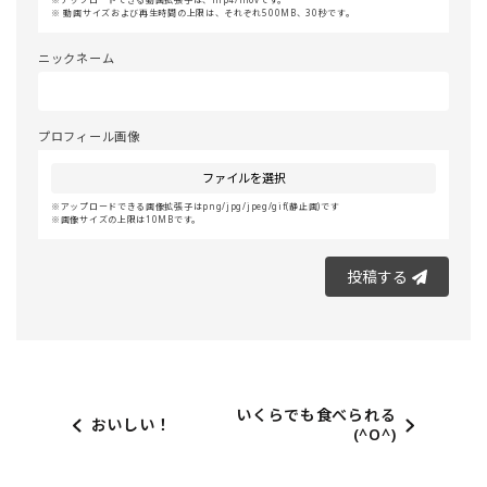
動画サイズおよび再生時間の上限は、それぞれ500MB、30秒です。
ニックネーム
プロフィール画像
ファイルを選択
アップロードできる画像拡張子はpng/jpg/jpeg/gif(静止画)です
画像サイズの上限は10MBです。
投稿する
いくらでも食べられる
おいしい！
(^O^)