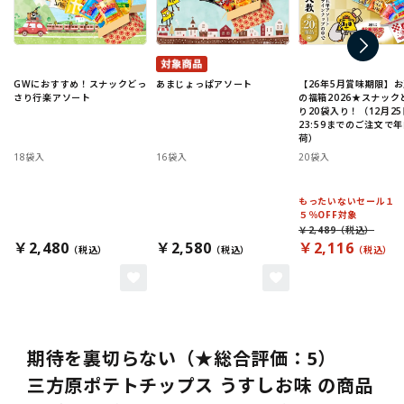
GWにおすすめ！スナックどっ
あまじょっぱアソート
【26年5月賞味期限】
さり行楽アソート
の福箱2026★スナック
り20袋入り！（12月25
23:59までのご注文で
荷）
18袋入
16袋入
20袋入
もったいないセール１
５％OFF対象
￥2,489
￥2,480
￥2,580
￥2,116
期待を裏切らない（★総合評価：5）
三方原ポテトチップス うすしお味 の商品