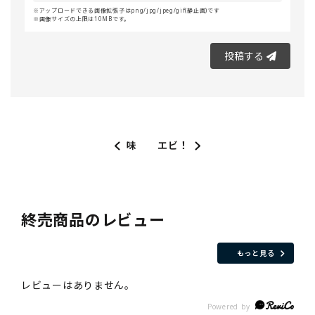
アップロードできる画像拡張子はpng/jpg/jpeg/gif(静止画)です
画像サイズの上限は10MBです。
投稿する
味
エビ！
終売商品のレビュー
もっと見る