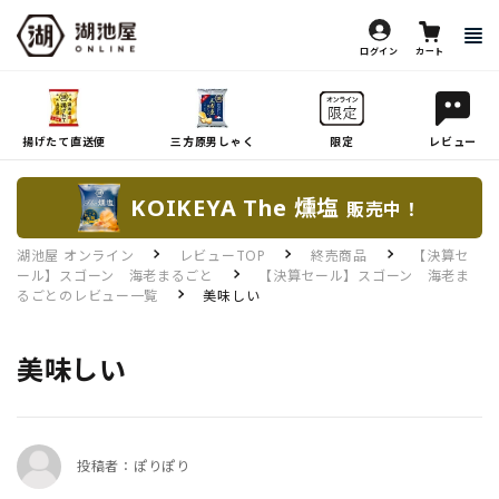
ログイン
カート
揚げたて直送便
三方原男しゃく
限定
レビュー
KOIKEYA The 燻塩
販売中！
湖池屋 オンライン
レビューTOP
終売商品
【決算セ
ール】スゴーン 海老まるごと
【決算セール】スゴーン 海老ま
るごとのレビュー一覧
美味しい
美味しい
投稿者：ぽりぽり