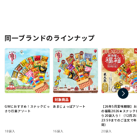
同一ブランドのラインナップ
GWにおすすめ！スナックどっ
あまじょっぱアソート
【26年5月賞味期限】
さり行楽アソート
の福箱2026★スナック
り20袋入り！（12月25
23:59までのご注文で
荷）
18袋入
16袋入
20袋入