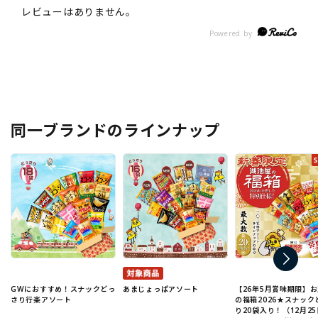
同一ブランドのラインナップ
GWにおすすめ！スナックどっ
あまじょっぱアソート
【26年5月賞味期限】
さり行楽アソート
の福箱2026★スナック
り20袋入り！（12月25