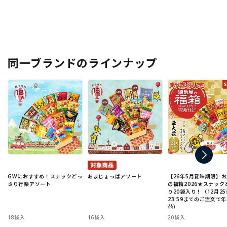
同一ブランドのラインナップ
GWにおすすめ！スナックどっ
あまじょっぱアソート
【26年5月賞味期限】
さり行楽アソート
の福箱2026★スナック
り20袋入り！（12月25
23:59までのご注文で
荷）
18袋入
16袋入
20袋入