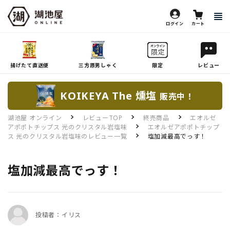
ログイン
カート
揚げたて直送便
三方原男しゃく
限定
レビュー
KOIKEYA The 燻塩
販売中！
湖池屋 オンライン
レビューTOP
終売商品
エオルゼ
アポポトチップス 光のクリスタル岩塩味
エオルゼアポポトチップ
ス 光のクリスタル岩塩味のレビュー一覧
塩加減最高でっす！
塩加減最高でっす！
投稿者：イリス