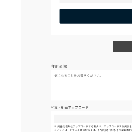
内容(必須)
写真・動画アップロード
画像を複数枚アップロードする場合は、アップロードする画像をま
アップロードできる画像拡張子は、png/jpg/jpeg/gif(静止画)