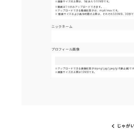
画像サイズの上限は、1枚あたり10MBです。
動画は1つのみアップロードできます。
アップロードできる動画拡張子は、mp4/movです。
動画サイズおよび再生時間の上限は、それぞれ500MB、30秒で
ニックネーム
プロフィール画像
アップロードできる画像拡張子はpng/jpg/jpeg/gif(静止画)で
画像サイズの上限は10MBです。
じゃが