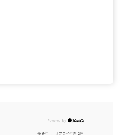
Powered by
全6件
リプライ付き:2件