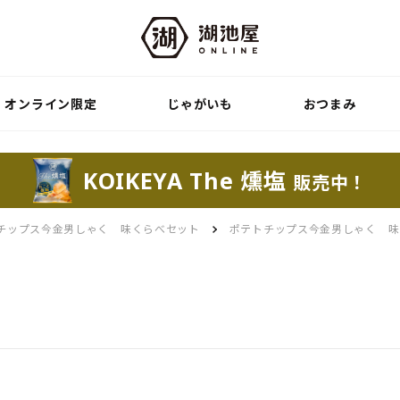
オンライン限定
じゃがいも
おつまみ
KOIKEYA The 燻塩
販売中！
チップス今金男しゃく 味くらべセット
ポテトチップス今金男しゃく 味