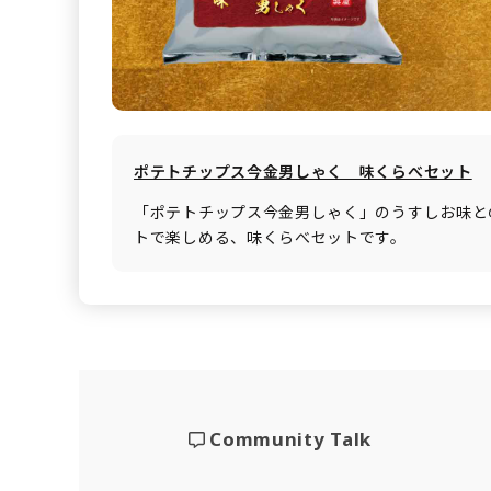
ポテトチップス今金男しゃく 味くらべセット
「ポテトチップス今金男しゃく」のうすしお味と
トで楽しめる、味くらべセットです。
Community Talk