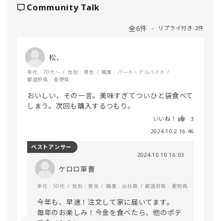
Community Talk
全6件
リプライ付き:2件
松、
年代 : 70代～
性別 : 男性
職業 : パート・アルバイト
都道府県 : 長野県
おいしい、その一言。美味すぎてついひと袋食べて
しまう。次回も購入するつもり。
いいね！
3
2024.10.2 16:46
ベストアンサー
2024.10.10 16:03
ケロロ軍曹
年代 : 50代
性別 : 男性
職業 : 会社員
都道府県 : 愛知県
今年も、早速！注文して家に届いてます。

毎年のお楽しみ！今金を食べたら、他のポテ