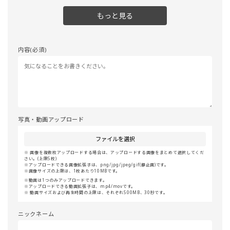
もっと見る
内容(必須)
写真・動画アップロード
ファイルを選択
画像を複数枚アップロードする場合は、アップロードする画像をまとめて選択してくだ
さい。(上限5枚)
アップロードできる画像拡張子は、png/jpg/jpeg/gif(静止画)です。
画像サイズの上限は、1枚あたり10MBです。
動画は1つのみアップロードできます。
アップロードできる動画拡張子は、mp4/movです。
動画サイズおよび再生時間の上限は、それぞれ500MB、30秒です。
ニックネーム