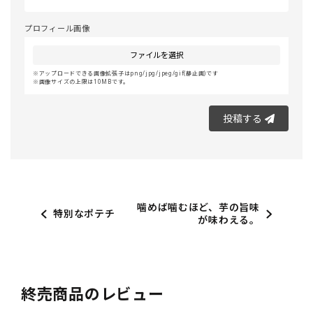
プロフィール画像
ファイルを選択
アップロードできる画像拡張子はpng/jpg/jpeg/gif(静止画)です
画像サイズの上限は10MBです。
投稿する
噛めば噛むほど、芋の旨味
特別なポテチ
が味わえる。
終売商品のレビュー