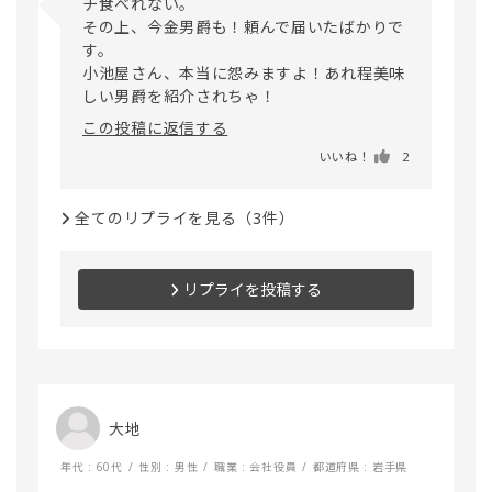
チ食べれない。

その上、今金男爵も！頼んで届いたばかりで
す。

小池屋さん、本当に怨みますよ！あれ程美味
この投稿に返信する
いいね！
2
全てのリプライを見る（3件）
リプライを投稿する
大地
年代 : 60代
性別 : 男性
職業 : 会社役員
都道府県 : 岩手県