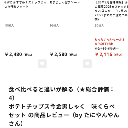
GWにおすすめ！スナックどっ
あまじょっぱアソート
【26年5月賞味期限】
さり行楽アソート
の福箱2026★スナック
り20袋入り！（12月25
23:59までのご注文で
荷）
18袋入
16袋入
20袋入
もったいないセール１
５％OFF対象
￥2,489
￥2,480
￥2,580
￥2,116
食べ比べると違いが解る（★総合評価：
4）
ポテトチップス今金男しゃく 味くらべ
セット の商品レビュー（by たにやんやん
さん）