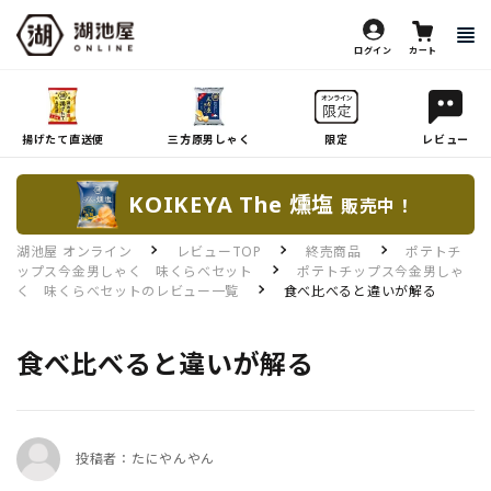
ログイン
カート
揚げたて直送便
三方原男しゃく
限定
レビュー
KOIKEYA The 燻塩
販売中！
湖池屋 オンライン
レビューTOP
終売商品
ポテトチ
ップス今金男しゃく 味くらべセット
ポテトチップス今金男しゃ
く 味くらべセットのレビュー一覧
食べ比べると違いが解る
食べ比べると違いが解る
投稿者：たにやんやん