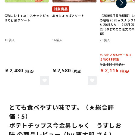
GWにおすすめ！スナックどっ
あまじょっぱアソート
【26年5月賞味期限】
さり行楽アソート
の福箱2026★スナック
り20袋入り！（12月25
23:59までのご注文で
荷）
18袋入
16袋入
20袋入
もったいないセール１
５％OFF対象
￥2,489
￥2,480
￥2,580
￥2,116
とても食べやすい味です。（★総合評
価：5）
ポテトチップス今金男しゃく うすしお
味 の商品レビュー（by 栗太郎 さん）