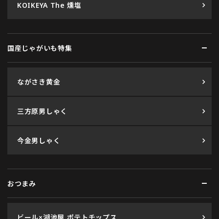
KOIKEYA The 燻塩
国産じゃがいも特集
ながさき黄金
三方原男しゃく
今金男しゃく
おつまみ
ビール×湖池屋 ポテトチップス