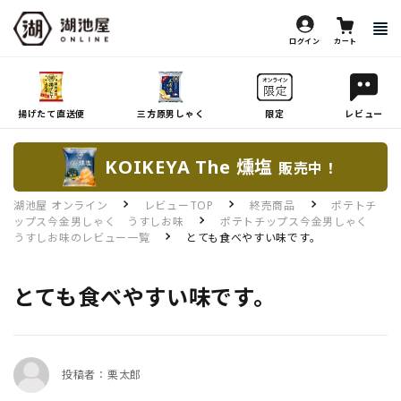
ログイン
カート
揚げたて直送便
三方原男しゃく
限定
レビュー
KOIKEYA The 燻塩
販売中！
湖池屋 オンライン
レビューTOP
終売商品
ポテトチ
ップス今金男しゃく うすしお味
ポテトチップス今金男しゃく
うすしお味のレビュー一覧
とても食べやすい味です。
とても食べやすい味です。
投稿者：栗太郎