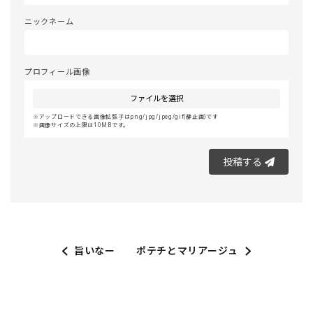
ニックネーム
プロフィール画像
ファイルを選択
アップロードできる画像拡張子はpng/jpg/jpeg/gif(静止画)です
画像サイズの上限は10MBです。
投稿する
旨いなー
ポテチとマリアージュ