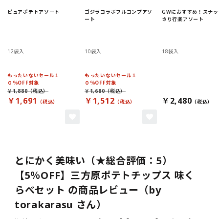
ピュアポテトアソート
ゴジラコラボフルコンプアソ
GWにおすすめ！スナッ
ート
さり行楽アソート
12袋入
10袋入
18袋入
もったいないセール１
もったいないセール１
０％OFF対象
０％OFF対象
￥1,880
￥1,680
￥1,691
￥1,512
￥2,480
とにかく美味い（★総合評価：5）
【5％OFF】三方原ポテトチップス 味く
らべセット の商品レビュー（by
torakarasu さん）