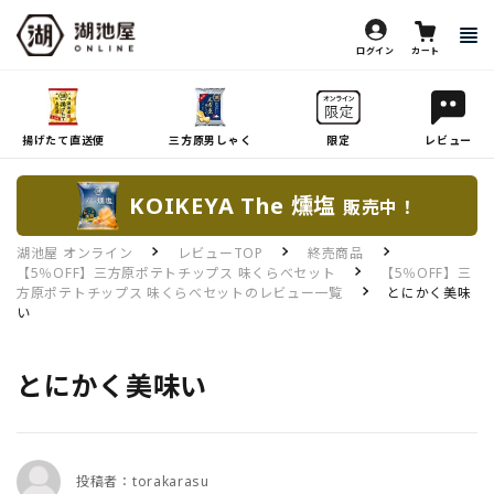
ログイン
カート
揚げたて直送便
三方原男しゃく
限定
レビュー
KOIKEYA The 燻塩
販売中！
湖池屋 オンライン
レビューTOP
終売商品
【5％OFF】三方原ポテトチップス 味くらべセット
【5％OFF】三
方原ポテトチップス 味くらべセットのレビュー一覧
とにかく美味
い
とにかく美味い
投稿者：torakarasu