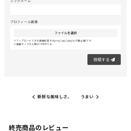
ニックネーム
プロフィール画像
ファイルを選択
アップロードできる画像拡張子はpng/jpg/jpeg/gif(静止画)です
画像サイズの上限は10MBです。
投稿する
新鮮な美味しさ。
うまい
終売商品のレビュー