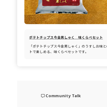
ポテトチップス今金男しゃく 味くらべセット
「ポテトチップス今金男しゃく」のうすしお味と
トで楽しめる、味くらべセットです。
Community Talk