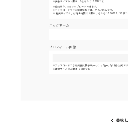
画像サイズの上限は、1枚あたり10MBです。
動画は1つのみアップロードできます。
アップロードできる動画拡張子は、mp4/movです。
動画サイズおよび再生時間の上限は、それぞれ500MB、30秒で
ニックネーム
プロフィール画像
アップロードできる画像拡張子はpng/jpg/jpeg/gif(静止画)で
画像サイズの上限は10MBです。
美味