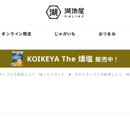
オンライン限定
じゃがいも
おつまみ
KOIKEYA The 燻塩
販売中！
チップス今金男しゃく 味くらべセット
ポテトチップス今金男しゃく 味