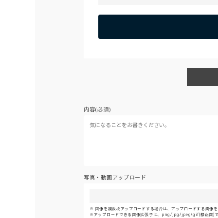
内容(必須)
写真・動画アップロード
画像を複数枚アップロードする場合は、アップロードする画像をま
アップロードできる画像拡張子は、png/jpg/jpeg/gif(静止画)