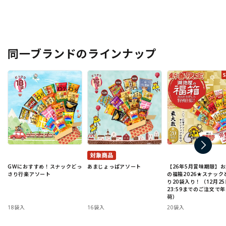
同一ブランドのラインナップ
GWにおすすめ！スナックどっ
あまじょっぱアソート
【26年5月賞味期限】
さり行楽アソート
の福箱2026★スナック
り20袋入り！（12月25
23:59までのご注文で
荷）
18袋入
16袋入
20袋入