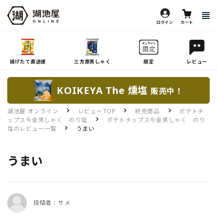
ログイン
カート
揚げたて直送便
三方原男しゃく
限定
レビュー
KOIKEYA The 燻塩
販売中！
湖池屋 オンライン
レビューTOP
終売商品
ポテトチ
ップス今金男しゃく のり塩
ポテトチップス今金男しゃく のり
塩のレビュー一覧
うまい
うまい
投稿者：サメ