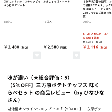
GWにおすすめ！スナックどっ
あまじょっぱアソート
【26年5月賞味期限】
さり行楽アソート
の福箱2026★スナック
り20袋入り！（12月25
23:59までのご注文で
荷）
18袋入
16袋入
20袋入
もったいないセール１
５％OFF対象
￥2,489
￥2,480
￥2,580
￥2,116
味が濃い（★総合評価：5）
【5％OFF】三方原ポテトチップス 味く
らべセット の商品レビュー（by ひなひな
さん）
湖池屋オンラインショップでは「【5％OFF】三方原ポテ