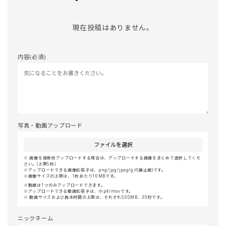
現在投稿はありません。
内容(必須)
写真・動画アップロード
ファイルを選択
画像を複数枚アップロードする場合は、アップロードする画像をまとめて選択してくだ
さい。(上限5枚)
アップロードできる画像拡張子は、png/jpg/jpeg/gif(静止画)です。
画像サイズの上限は、1枚あたり10MBです。
動画は1つのみアップロードできます。
アップロードできる動画拡張子は、mp4/movです。
動画サイズおよび再生時間の上限は、それぞれ500MB、30秒です。
ニックネーム