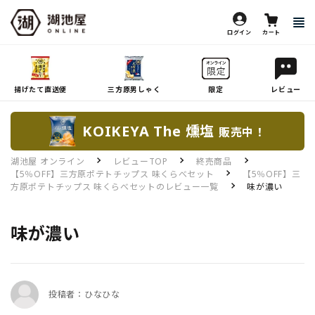
ログイン
カート
揚げたて直送便
三方原男しゃく
限定
レビュー
KOIKEYA The 燻塩
販売中！
湖池屋 オンライン
レビューTOP
終売商品
【5％OFF】三方原ポテトチップス 味くらべセット
【5％OFF】三
方原ポテトチップス 味くらべセットのレビュー一覧
味が濃い
味が濃い
投稿者：ひなひな