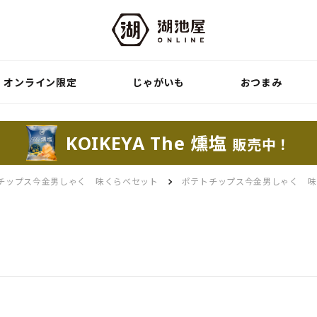
オンライン限定
じゃがいも
おつまみ
KOIKEYA The 燻塩
販売中！
チップス今金男しゃく 味くらべセット
ポテトチップス今金男しゃく 味