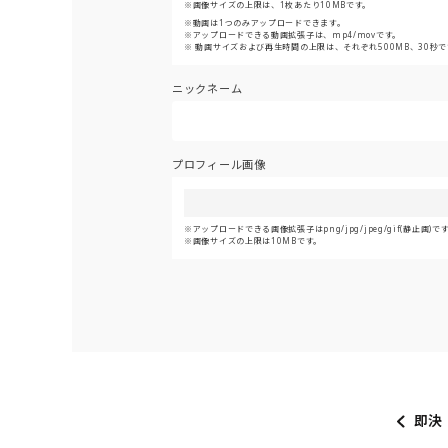
画像サイズの上限は、1枚あたり10MBです。
動画は1つのみアップロードできます。
アップロードできる動画拡張子は、mp4/movです。
動画サイズおよび再生時間の上限は、それぞれ500MB、30秒で
ニックネーム
プロフィール画像
アップロードできる画像拡張子はpng/jpg/jpeg/gif(静止画)で
画像サイズの上限は10MBです。
即決