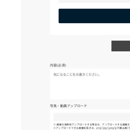
内容(必須)
写真・動画アップロード
画像を複数枚アップロードする場合は、アップロードする画像をま
アップロードできる画像拡張子は、png/jpg/jpeg/gif(静止画)