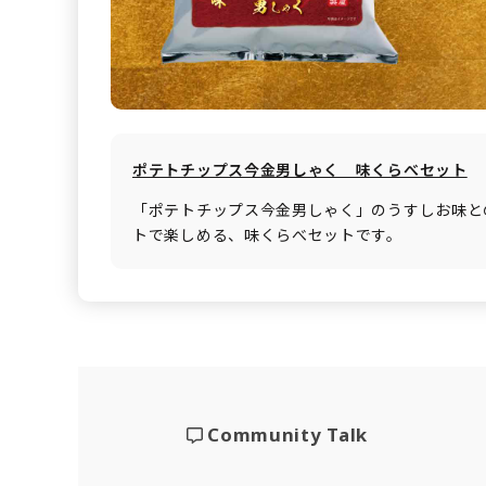
ポテトチップス今金男しゃく 味くらべセット
「ポテトチップス今金男しゃく」のうすしお味と
トで楽しめる、味くらべセットです。
Community Talk