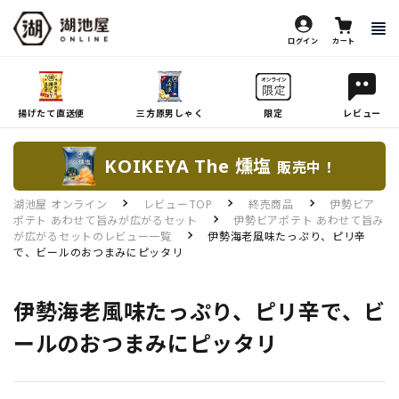
ログイン
カート
揚げたて直送便
三方原男しゃく
限定
レビュー
KOIKEYA The 燻塩
販売中！
湖池屋 オンライン
レビューTOP
終売商品
伊勢ビア
ポテト あわせて旨みが広がるセット
伊勢ビアポテト あわせて旨み
が広がるセットのレビュー一覧
伊勢海老風味たっぷり、ピリ辛
で、ビールのおつまみにピッタリ
伊勢海老風味たっぷり、ピリ辛で、ビ
ールのおつまみにピッタリ