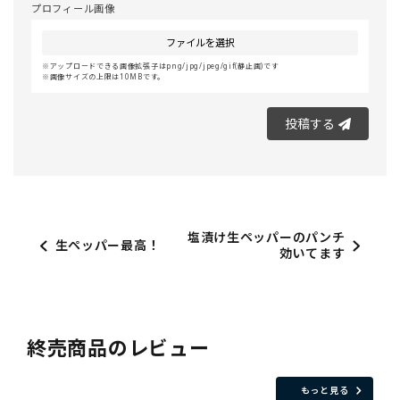
プロフィール画像
ファイルを選択
アップロードできる画像拡張子はpng/jpg/jpeg/gif(静止画)です
画像サイズの上限は10MBです。
投稿する
塩漬け生ペッパーのパンチ
生ペッパー最高！
効いてます
終売商品のレビュー
もっと見る