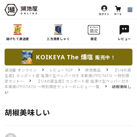
ログイン
カート
揚げたて直送便
三方原男しゃく
限定
レビュー
KOIKEYA The 燻塩
販売中！
湖池屋 オンライン
レビューTOP
終売商品
【1/4の週
生産】カンポート産 塩漬け生ペッパー付き 本素揚げPOTATO ～特別限
定セット～
【1/4の週生産】カンポート産 塩漬け生ペッパー付き
本素揚げPOTATO ～特別限定セット～のレビュー一覧
胡椒美味し
い
胡椒美味しい