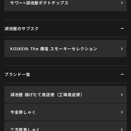
サワー×湖池屋ポテトチップス
湖池屋のサブスク
KOIKEYA The 燻塩 スモーキーセレクション
ブランド一覧
湖池屋 揚げたて直送便（工場直送便）
今金男しゃく
三方原男しゃく