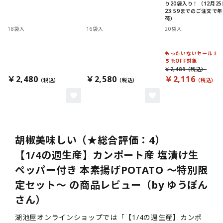
り20袋入り！（12月25
23:59までのご注文で
荷）
18袋入
16袋入
20袋入
もったいないセール１
５％OFF対象
￥2,489
￥2,480
￥2,580
￥2,116
胡椒美味しい（★総合評価：4）
【1/4の週生産】カンポート産 塩漬け生
ペッパー付き 本素揚げPOTATO ～特別限
定セット～ の商品レビュー（by ゆうぽん
さん）
湖池屋オンラインショップでは「【1/4の週生産】カンポ