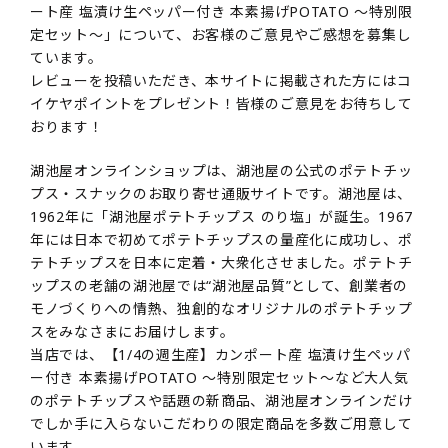
ート産 塩漬け生ペッパー付き 本素揚げPOTATO ～特別限
定セット～」について、お客様のご意見やご感想を募集し
ています。
レビューを投稿いただき、本サイトに掲載された方にはコ
イケヤポイントをプレゼント！皆様のご意見をお待ちして
おります！
湖池屋オンラインショップは、湖池屋の公式のポテトチッ
プス・スナックのお取り寄せ通販サイトです。湖池屋は、
1962年に「湖池屋ポテトチップス のり塩」が誕生。1967
年には日本で初めてポテトチップスの量産化に成功し、ポ
テトチップスを日本に定着・大衆化させました。ポテトチ
ップスの老舗の湖池屋では“湖池屋品質”として、創業者の
モノづくりへの情熱、独創的なオリジナルのポテトチップ
スをみなさまにお届けします。
当店では、【1/4の週生産】カンポート産 塩漬け生ペッパ
ー付き 本素揚げPOTATO ～特別限定セット～など大人気
のポテトチップスや話題の新商品、湖池屋オンラインだけ
でしか手に入らないこだわりの限定商品を多数ご用意して
います。