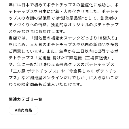
年には日本で初めてポテトチップスの量産化に成功し、ポ
テトチップスを日本に定着・大衆化させました。ポテトチ
ップスの老舗の湖池屋では“湖池屋品質”として、創業者の
モノづくりへの情熱、独創的なオリジナルのポテトチップ
スをみなさまにお届けします。
当店では、「湖池屋の福箱★スナックどっさり18袋入り」
をはじめ、大人気のポテトチップスや話題の新商品を多数
ご用意しています。また、生産から三日以内に出荷するポ
テトチップス「湖池屋 揚げたて直送便（工場直送便）」
や、年に一度だけ味わえる最高クラスのポテトチップス
「三方原 ポテトチップス」や「今金男しゃく ポテトチッ
プス」など湖池屋オンラインだけでしか手に入らないこだ
わりの限定商品もご購入いただけます。
関連カテゴリ一覧
#終売商品