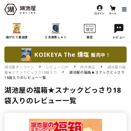
ログイン
カート
揚げたて直送便
三方原男しゃく
限定
レビュー
KOIKEYA The 燻塩
販売中！
湖池屋オンライン
レビューTOP
終売商品
湖池屋の福
箱★スナックどっさり18袋入り
湖池屋の福箱★スナックどっさり
18袋入りのレビュー一覧
湖池屋の福箱★スナックどっさり18
袋入りのレビュー一覧