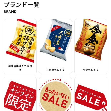
ブランド一覧
BRAND
湖池屋揚げたて直送
便
三方原男しゃく
今金男しゃく