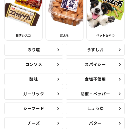
日清シスコ
ぼんち
ペットおやつ
のり塩
うすしお
コンソメ
スパイシー
酸味
食塩不使用
ガーリック
胡椒・ペッパー
シーフード
しょうゆ
チーズ
バター