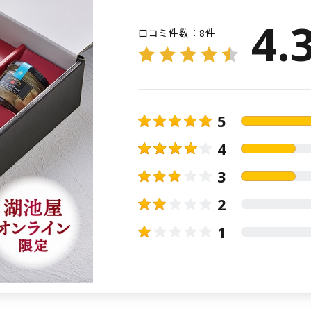
4.
口コミ件数：
8件
5
4
3
2
1