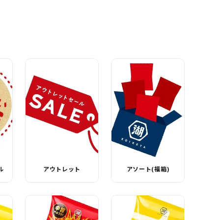
ル
アウトレット
アソート(福箱)