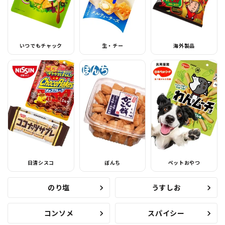
いつでもチャック
生・チー
海外製品
日清シスコ
ぼんち
ペットおやつ
のり塩
うすしお
コンソメ
スパイシー