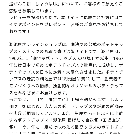
送がんこ餅 しょうゆ味」について、お客様のご意見やご
感想を募集しています。
レビューを投稿いただき、本サイトに掲載された方にはコ
イケヤポイントをプレゼント！皆様のご意見をお待ちして
おります！
湖池屋オンラインショップは、湖池屋の公式のポテトチッ
プス・スナックのお取り寄せ通販サイトです。湖池屋は、
1962年に「湖池屋ポテトチップス のり塩」が誕生。1967
年には日本で初めてポテトチップスの量産化に成功し、ポ
テトチップスを日本に定着・大衆化させました。ポテトチ
ップスの老舗の湖池屋では“湖池屋品質”として、創業者の
モノづくりへの情熱、独創的なオリジナルのポテトチップ
スをみなさまにお届けします。
当店では、「【特別限定生産】工場直送がんこ餅 しょう
ゆ味」をはじめ、大人気のポテトチップスや話題の新商品
を多数ご用意しています。また、生産から三日以内に出荷
するポテトチップス「湖池屋 揚げたて直送便（工場直送
便）」や、年に一度だけ味わえる最高クラスのポテトチッ
プス「三方原 ポテトチップス」や「今金男しゃく ポテト