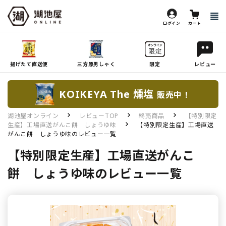
ログイン
カート
揚げたて直送便
三方原男しゃく
限定
レビュー
KOIKEYA The 燻塩
販売中！
湖池屋オンライン
レビューTOP
終売商品
【特別限定
生産】工場直送がんこ餅 しょうゆ味
【特別限定生産】工場直送
がんこ餅 しょうゆ味のレビュー一覧
【特別限定生産】工場直送がんこ
餅 しょうゆ味のレビュー一覧