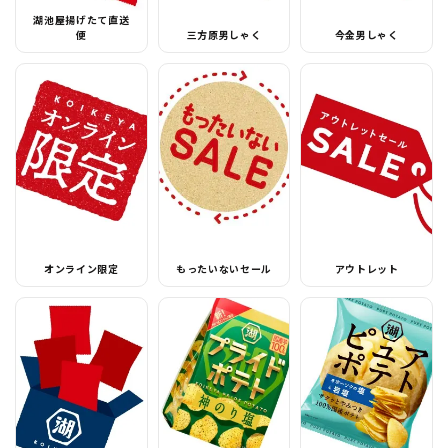
湖池屋揚げたて直送
便
三方原男しゃく
今金男しゃく
オンライン限定
もったいないセール
アウトレット