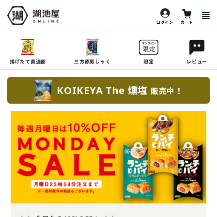
ログイン
カート
揚げたて直送便
三方原男しゃく
限定
レビュー
KOIKEYA The 燻塩
販売中！