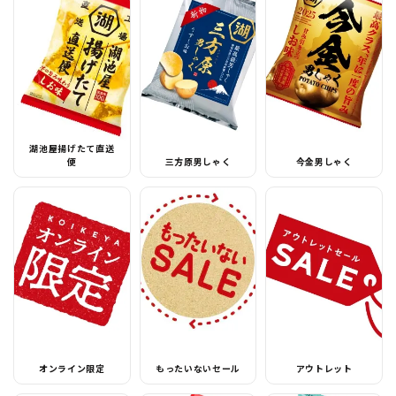
湖池屋揚げたて直送
便
三方原男しゃく
今金男しゃく
オンライン限定
もったいないセール
アウトレット