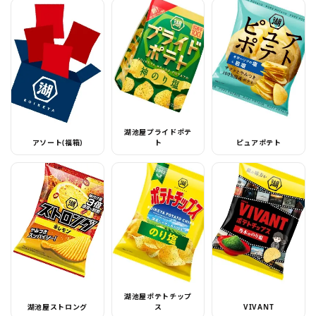
湖池屋プライドポテ
アソート(福箱)
ト
ピュアポテト
湖池屋ポテトチップ
湖池屋ストロング
ス
VIVANT