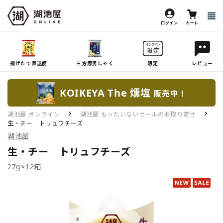
ログイン
カート
揚げたて直送便
三方原男しゃく
限定
レビュー
KOIKEYA The 燻塩
販売中！
湖池屋 オンライン
湖池屋 もったいないセールのお取り寄せ
生・チー トリュフチーズ
湖池屋
生・チー トリュフチーズ
27g×12箱