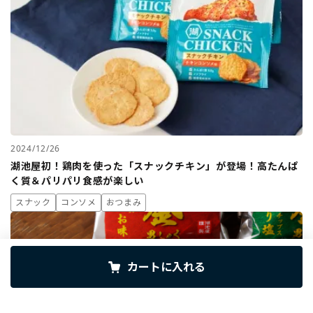
2024/12/26
湖池屋初！鶏肉を使った「スナックチキン」が登場！高たんぱ
く質＆パリパリ食感が楽しい
スナック
コンソメ
おつまみ
カートに入れる