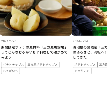
2024/6/20
2024/6/14
期間限定ポテチの原材料「三方原馬鈴薯」
湖池屋の夏限定「三
ってどんなじゃがいも？料理して確かめて
のふるさと、浜松へ
みよう
してきた
ポテトチップス
三方原ポテトチップス
ポテトチップス
三方
じゃがいも
じゃがいも