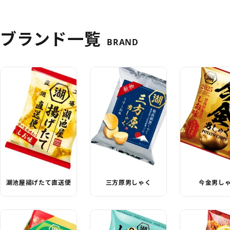
ブランド一覧
BRAND
湖池屋揚げたて直送便
三方原男しゃく
今金男し