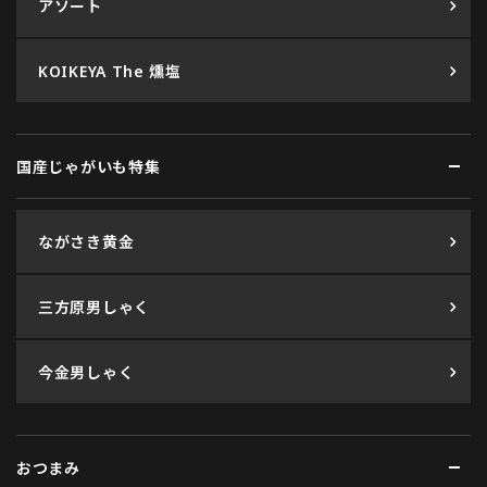
アソート
KOIKEYA The 燻塩
国産じゃがいも特集
ながさき黄金
三方原男しゃく
今金男しゃく
おつまみ