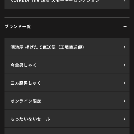
KOIKEYA The 燻塩 スモーキーセレクション
ブランド一覧
湖池屋 揚げたて直送便（工場直送便）
今金男しゃく
三方原男しゃく
オンライン限定
もったいないセール