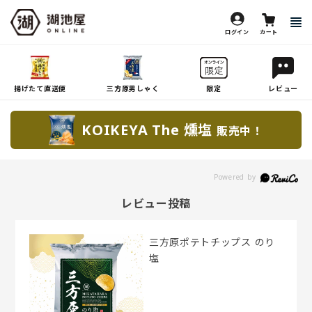
ログイン
カート
揚げたて直送便
三方原男しゃく
限定
レビュー
KOIKEYA The 燻塩
販売中！
レビュー投稿
三方原ポテトチップス のり
塩