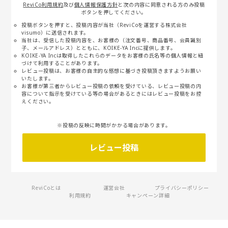
ReviCo利用規約
及び
個人情報保護方針
と次の内容に同意される方のみ投稿
ボタンを押してください。
投稿ボタンを押すと、投稿内容が当社（ReviCoを運営する株式会社
visumo）に送信されます。
当社は、受信した投稿内容を、お客様の（注文番号、商品番号、会員識別
子、メールアドレス）とともに、KOIKE-YA Incに提供します。
KOIKE-YA Incは取得したこれらのデータをお客様の氏名等の個人情報と紐
づけて利用することがあります。
レビュー投稿は、お客様の自主的な感想に基づき投稿頂きますようお願い
いたします。
お客様が第三者からレビュー投稿の依頼を受けている、レビュー投稿の内
容について指示を受けている等の場合があるときにはレビュー投稿をお控
えください。
※投稿の反映に時間がかかる場合があります。
レビュー投稿
ReviCoとは
運営会社
プライバシーポリシー
利用規約
キャンペーン詳細