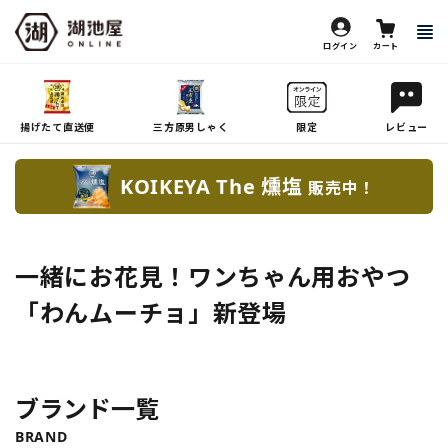
ログイン
カート
揚げたて直送便
三方原男しゃく
限定
レビュー
KOIKEYA The 燻塩
販売中！
一緒にお花見！ワンちゃん用おやつ
「わんムーチョ」新登場
ブランド一覧
BRAND