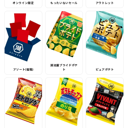
オンライン限定
もったいないセール
アウトレット
湖池屋プライドポテ
アソート(福箱)
ト
ピュアポテト