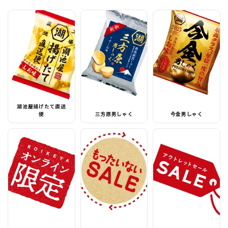
湖池屋揚げたて直送
便
三方原男しゃく
今金男しゃく