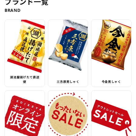
ブランド一覧
BRAND
湖池屋揚げたて直送
便
三方原男しゃく
今金男しゃく