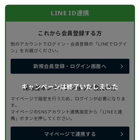
LINE ID連携
これから会員登録する方
他のアカウントでログイン・会員登録の「LINEでログイ
ン」をお選びください。
新規会員登録・ログイン画面へ
キャンペーンは終了いたしました
湖池屋オンラインショップ会員の方
マイページで設定を行うため、ログインが必要になりま
す。
マイページのSNSアカウント連携設定から「LINEと連
携」ボタンを押してください。
マイページで連携する