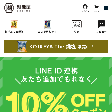
ログイン
カート
揚げたて直送便
三方原男しゃく
限定
レビュー
KOIKEYA The 燻塩
販売中！