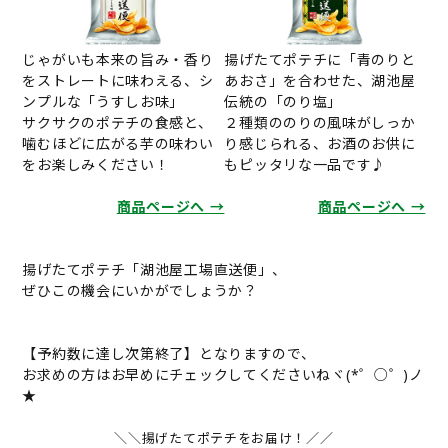
揚げたてポテチに「青のりと
じゃがいも本来の旨み・香り
あおさ」を合わせた、湖池屋
をストレートに味わえる、シ
伝統の「のり塩」
ンプルな「うすしお味」
２種類ののりの風味がしっか
サクサクのポテチの食感と、
り感じられる、お酒のお供に
噛むほどに広がる芋の味わい
もピッタリな一品です♪
をお楽しみください！
商品ページへ →
商品ページへ →
揚げたてポテチ「湖池屋工場直送便」、
ぜひこの機会にいかがでしょうか？
【予約数に達し次第終了】となりますので、
お求めの方はお早めにチェックしてくださいねヾ(*゜○゜)ノ
★
＼＼揚げたてポテチをお届け！／／