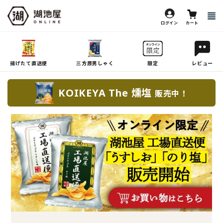
ログイン
カート
揚げたて直送便
三方原男しゃく
限定
レビュー
KOIKEYA The 燻塩
販売中！