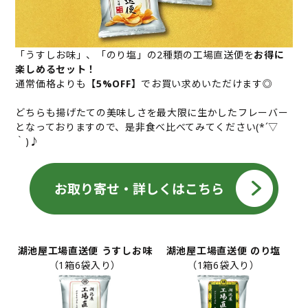
「うすしお味」、「のり塩」の2種類の工場直送便を
お得に
楽しめるセット！
通常価格よりも
【5%OFF】
でお買い求めいただけます◎
どちらも揚げたての美味しさを最大限に生かしたフレーバー
となっておりますので、是非食べ比べてみてください(*´▽
｀)♪
湖池屋工場直送便 うすしお味
湖池屋工場直送便 のり塩
（1箱6袋入り）
（1箱6袋入り）