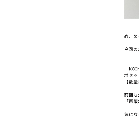
め、め
今回の
「KOI
ボセッ
【数量
前回も
「再販
気にな