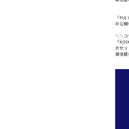
「PUI
の公開
＼＼コ
「KOI
ボセッ
湖池屋