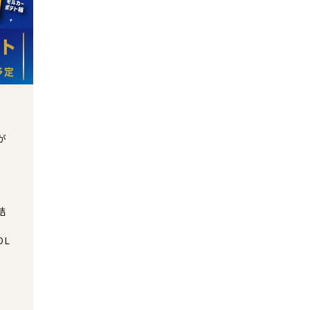
が
詰
OL