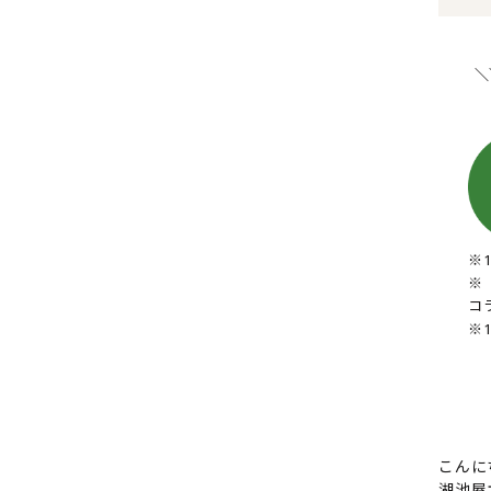
＼
※
※「
コ
※
こんに
湖池屋