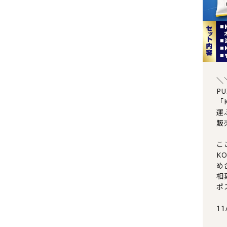
＼
P
「
運
販
こ
K
め
相
ポ
1