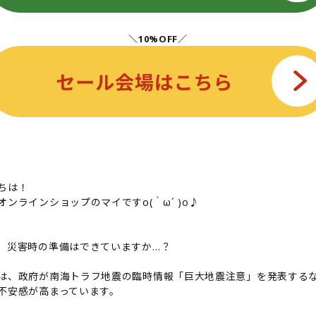
＼10%OFF／
ちは！
オンラインショップのマイですo(｀ω´ )o♪
、災害時の準備はできていますか…？
は、政府が南海トラフ地震の臨時情報「巨大地震注意」を発表する
不安感が高まっています。