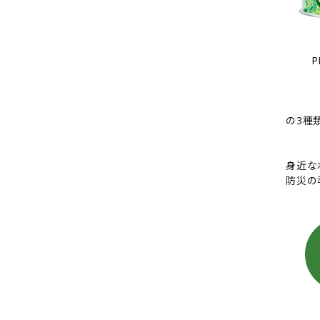
P
の3種
身近な
防災の