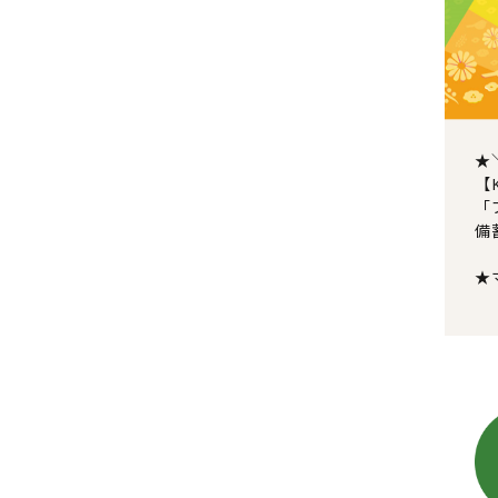
★
【K
「
備
★