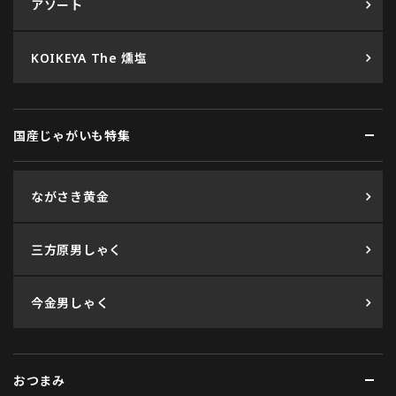
アソート
KOIKEYA The 燻塩
国産じゃがいも特集
ながさき黄金
三方原男しゃく
今金男しゃく
おつまみ