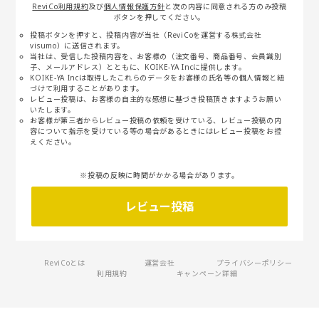
ReviCo利用規約
及び
個人情報保護方針
と次の内容に同意される方のみ投稿
ボタンを押してください。
投稿ボタンを押すと、投稿内容が当社（ReviCoを運営する株式会社
visumo）に送信されます。
当社は、受信した投稿内容を、お客様の（注文番号、商品番号、会員識別
子、メールアドレス）とともに、KOIKE-YA Incに提供します。
KOIKE-YA Incは取得したこれらのデータをお客様の氏名等の個人情報と紐
づけて利用することがあります。
レビュー投稿は、お客様の自主的な感想に基づき投稿頂きますようお願い
いたします。
お客様が第三者からレビュー投稿の依頼を受けている、レビュー投稿の内
容について指示を受けている等の場合があるときにはレビュー投稿をお控
えください。
※投稿の反映に時間がかかる場合があります。
レビュー投稿
ReviCoとは
運営会社
プライバシーポリシー
利用規約
キャンペーン詳細