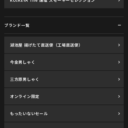
KOIKEYA The 燻塩 スモーキーセレクション
ブランド一覧
湖池屋 揚げたて直送便（工場直送便）
今金男しゃく
三方原男しゃく
オンライン限定
もったいないセール