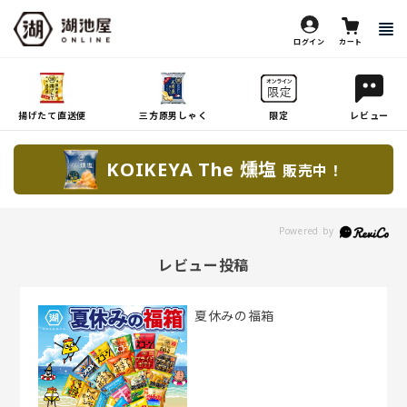
ログイン
カート
揚げたて直送便
三方原男しゃく
限定
レビュー
KOIKEYA The 燻塩
販売中！
レビュー投稿
夏休みの福箱