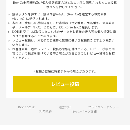
ReviCo利用規約
及び
個人情報保護方針
と次の内容に同意される方のみ投稿
ボタンを押してください。
投稿ボタンを押すと、投稿内容が当社（ReviCoを運営する株式会社
visumo）に送信されます。
当社は、受信した投稿内容を、お客様の（注文番号、商品番号、会員識別
子、メールアドレス）とともに、KOIKE-YA Incに提供します。
KOIKE-YA Incは取得したこれらのデータをお客様の氏名等の個人情報と紐
づけて利用することがあります。
レビュー投稿は、お客様の自主的な感想に基づき投稿頂きますようお願い
いたします。
お客様が第三者からレビュー投稿の依頼を受けている、レビュー投稿の内
容について指示を受けている等の場合があるときにはレビュー投稿をお控
えください。
※投稿の反映に時間がかかる場合があります。
レビュー投稿
ReviCoとは
運営会社
プライバシーポリシー
利用規約
キャンペーン詳細