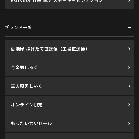
KOIKEYA The 燻塩 スモーキーセレクション
ブランド一覧
湖池屋 揚げたて直送便（工場直送便）
今金男しゃく
三方原男しゃく
オンライン限定
もったいないセール