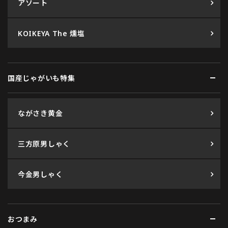
アソート
KOIKEYA The 燻塩
国産じゃがいも特集
ながさき黄金
三方原男しゃく
今金男しゃく
おつまみ