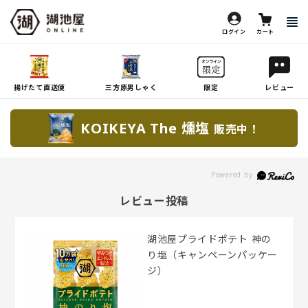
ログイン
カート
揚げたて直送便
三方原男しゃく
限定
レビュー
KOIKEYA The 燻塩
販売中！
レビュー投稿
湖池屋プライドポテト 神の
り塩（キャンペーンパッケー
ジ）