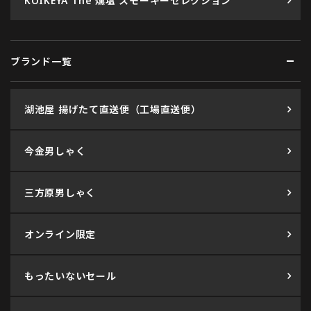
KOIKEYA The 燻塩 スモーキーセレクション
ブランド一覧
湖池屋 揚げたて直送便（工場直送便）
今金男しゃく
三方原男しゃく
オンライン限定
もったいないセール