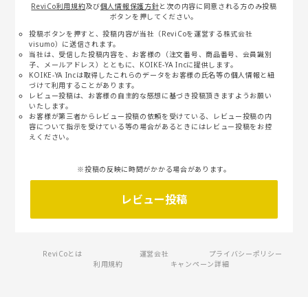
ReviCo利用規約
及び
個人情報保護方針
と次の内容に同意される方のみ投稿
ボタンを押してください。
投稿ボタンを押すと、投稿内容が当社（ReviCoを運営する株式会社
visumo）に送信されます。
当社は、受信した投稿内容を、お客様の（注文番号、商品番号、会員識別
子、メールアドレス）とともに、KOIKE-YA Incに提供します。
KOIKE-YA Incは取得したこれらのデータをお客様の氏名等の個人情報と紐
づけて利用することがあります。
レビュー投稿は、お客様の自主的な感想に基づき投稿頂きますようお願い
いたします。
お客様が第三者からレビュー投稿の依頼を受けている、レビュー投稿の内
容について指示を受けている等の場合があるときにはレビュー投稿をお控
えください。
※投稿の反映に時間がかかる場合があります。
レビュー投稿
ReviCoとは
運営会社
プライバシーポリシー
利用規約
キャンペーン詳細