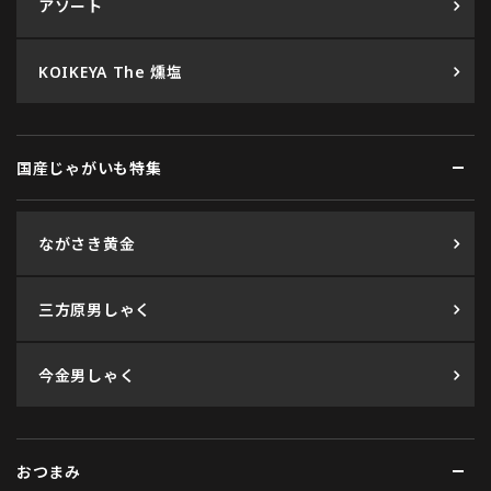
アソート
KOIKEYA The 燻塩
国産じゃがいも特集
ながさき黄金
三方原男しゃく
今金男しゃく
おつまみ