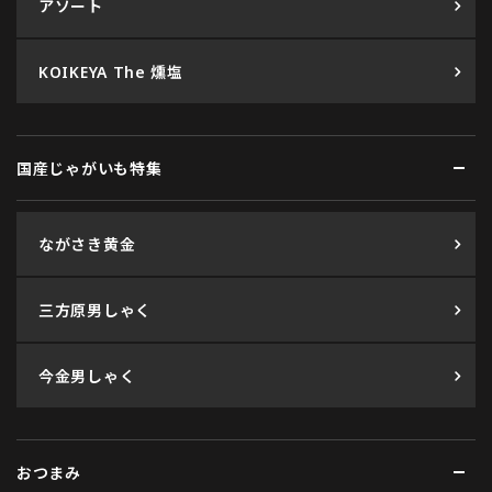
アソート
KOIKEYA The 燻塩
国産じゃがいも特集
ながさき黄金
三方原男しゃく
今金男しゃく
おつまみ