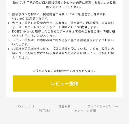
ReviCo利用規約
及び
個人情報保護方針
と次の内容に同意される方のみ投稿
ボタンを押してください。
投稿ボタンを押すと、投稿内容が当社（ReviCoを運営する株式会社
visumo）に送信されます。
当社は、受信した投稿内容を、お客様の（注文番号、商品番号、会員識別
子、メールアドレス）とともに、KOIKE-YA Incに提供します。
KOIKE-YA Incは取得したこれらのデータをお客様の氏名等の個人情報と紐
づけて利用することがあります。
レビュー投稿は、お客様の自主的な感想に基づき投稿頂きますようお願い
いたします。
お客様が第三者からレビュー投稿の依頼を受けている、レビュー投稿の内
容について指示を受けている等の場合があるときにはレビュー投稿をお控
えください。
※投稿の反映に時間がかかる場合があります。
レビュー投稿
ReviCoとは
運営会社
プライバシーポリシー
利用規約
キャンペーン詳細