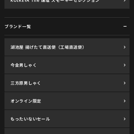
KOIKEYA The 燻塩 スモーキーセレクション
ブランド一覧
湖池屋 揚げたて直送便（工場直送便）
今金男しゃく
三方原男しゃく
オンライン限定
もったいないセール