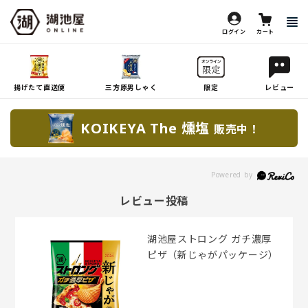
ログイン
カート
揚げたて直送便
三方原男しゃく
限定
レビュー
KOIKEYA The 燻塩
販売中！
レビュー投稿
湖池屋ストロング ガチ濃厚
ピザ（新じゃがパッケージ）