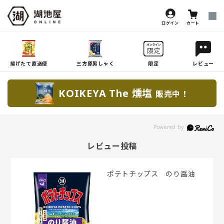
ログイン
カート
揚げたて直送便
三方原男しゃく
限定
レビュー
KOIKEYA The 燻塩
販売中！
レビュー投稿
ポテトチップス のり醤油