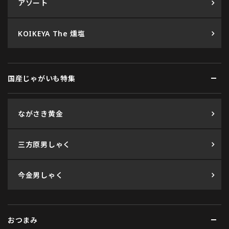
アソート
KOIKEYA The 燻塩
国産じゃがいも特集
ながさき黄金
三方原男しゃく
今金男しゃく
おつまみ