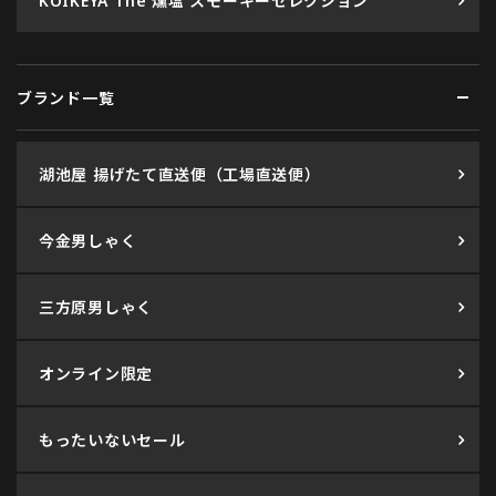
KOIKEYA The 燻塩 スモーキーセレクション
ブランド一覧
湖池屋 揚げたて直送便（工場直送便）
今金男しゃく
三方原男しゃく
オンライン限定
もったいないセール