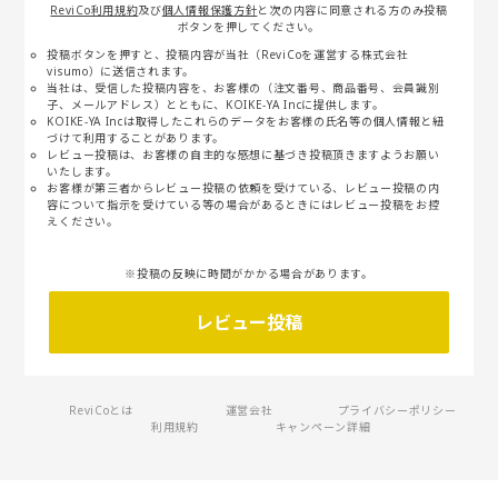
ReviCo利用規約
及び
個人情報保護方針
と次の内容に同意される方のみ投稿
ボタンを押してください。
投稿ボタンを押すと、投稿内容が当社（ReviCoを運営する株式会社
visumo）に送信されます。
当社は、受信した投稿内容を、お客様の（注文番号、商品番号、会員識別
子、メールアドレス）とともに、KOIKE-YA Incに提供します。
KOIKE-YA Incは取得したこれらのデータをお客様の氏名等の個人情報と紐
づけて利用することがあります。
レビュー投稿は、お客様の自主的な感想に基づき投稿頂きますようお願い
いたします。
お客様が第三者からレビュー投稿の依頼を受けている、レビュー投稿の内
容について指示を受けている等の場合があるときにはレビュー投稿をお控
えください。
※投稿の反映に時間がかかる場合があります。
レビュー投稿
ReviCoとは
運営会社
プライバシーポリシー
利用規約
キャンペーン詳細